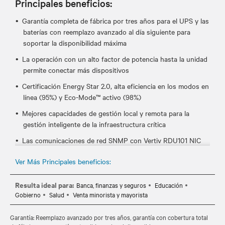
Principales beneficios:
Garantía completa de fábrica por tres años para el UPS y las
baterías con reemplazo avanzado al día siguiente para
soportar la disponibilidad máxima
La operación con un alto factor de potencia hasta la unidad
permite conectar más dispositivos
Certificación Energy Star 2.0, alta eficiencia en los modos en
línea (95%) y Eco-Mode™ activo (98%)
Mejores capacidades de gestión local y remota para la
gestión inteligente de la infraestructura crítica
Las comunicaciones de red SNMP con Vertiv RDU101 NIC
(opcional para unidades de 3 kVA; preinstalada de fábrica
Ver Más Principales beneficios:
para unidades de 5-10 kVA) simplifican la instalación y el
mantenimiento
Resulta ideal para:
Banca, finanzas y seguros
Educación
Detección automática de gabinetes externos de baterías
Gobierno
Salud
Venta minorista y mayorista
para una potencia escalable
Garantía: Reemplazo avanzado por tres años, garantía con cobertura total