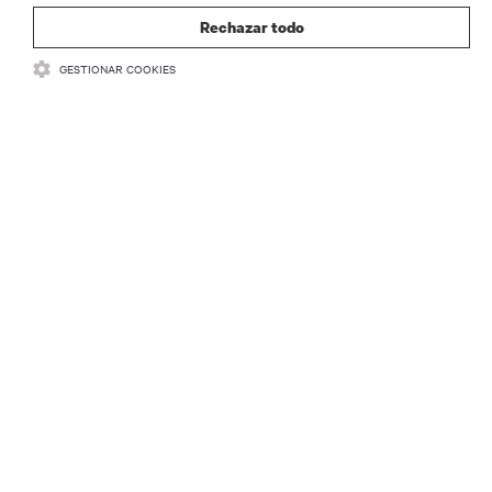
REGISTRARSE
Rechazar todo
GESTIONAR COOKIES
RECURSOS
SOPORTE
CORPORATIVO