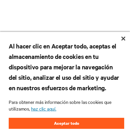
No se pierda nunca una
Al hacer clic en Aceptar todo, aceptas el
almacenamiento de cookies en tu
oferta
dispositivo para mejorar la navegación
del sitio, analizar el uso del sitio y ayudar
Regístrese en nuestra lista de correos
en nuestros esfuerzos de marketing.
para recibir las últimas novedades de
productos y actualizaciones de la
Para obtener más información sobre las cookies que
industria de Vertiv.
utilizamos,
haz clic aquí.
Aceptar todo