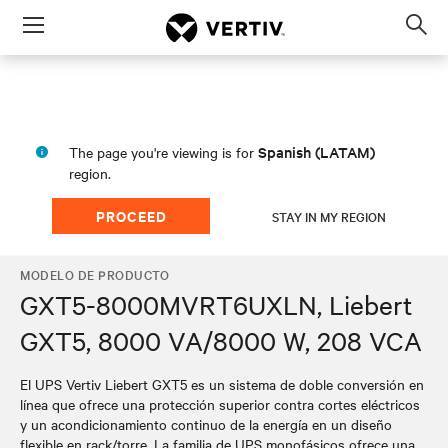
Menu
Op
sea
mod
Spanish (LATAM)
The page you're viewing is for
region.
PROCEED
STAY IN MY REGION
MODELO DE PRODUCTO
GXT5-8000MVRT6UXLN, Liebert
GXT5, 8000 VA/8000 W, 208 VCA
El UPS Vertiv Liebert GXT5 es un sistema de doble conversión en
línea que ofrece una protección superior contra cortes eléctricos
y un acondicionamiento continuo de la energía en un diseño
flexible en rack/torre. La familia de UPS monofásicos ofrece una