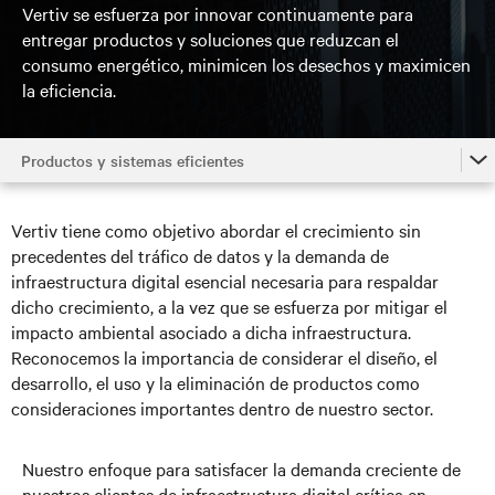
Vertiv se esfuerza por innovar continuamente para
entregar productos y soluciones que reduzcan el
consumo energético, minimicen los desechos y maximicen
la eficiencia.
Productos y sistemas eficientes
Inicio
Vertiv tiene como objetivo abordar el crecimiento sin
Productos y sistemas eficientes
precedentes del tráfico de datos y la demanda de
infraestructura digital esencial necesaria para respaldar
Operaciones responsables
dicho crecimiento, a la vez que se esfuerza por mitigar el
impacto ambiental asociado a dicha infraestructura.
Integridad de la cadena de suministros
Reconocemos la importancia de considerar el diseño, el
Nuestra gente
desarrollo, el uso y la eliminación de productos como
consideraciones importantes dentro de nuestro sector.
Para nuestros vecinos
Gobernanza
Nuestro enfoque para satisfacer la demanda creciente de
nuestros clientes de infraestructura digital crítica en