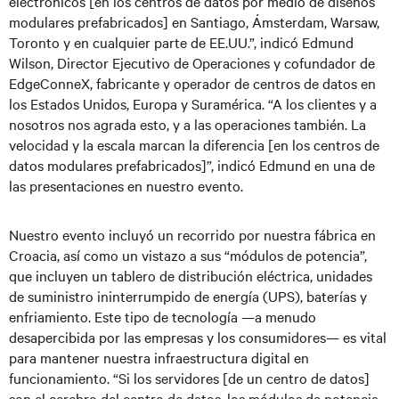
electrónicos [en los centros de datos por medio de diseños
modulares prefabricados] en Santiago, Ámsterdam, Warsaw,
Toronto y en cualquier parte de EE.UU.”, indicó Edmund
Wilson, Director Ejecutivo de Operaciones y cofundador de
EdgeConneX, fabricante y operador de centros de datos en
los Estados Unidos, Europa y Suramérica. “A los clientes y a
nosotros nos agrada esto, y a las operaciones también. La
velocidad y la escala marcan la diferencia [en los centros de
datos modulares prefabricados]”, indicó Edmund en una de
las presentaciones en nuestro evento.
Nuestro evento incluyó un recorrido por nuestra fábrica en
Croacia, así como un vistazo a sus “módulos de potencia”,
que incluyen un tablero de distribución eléctrica, unidades
de suministro ininterrumpido de energía (UPS), baterías y
enfriamiento. Este tipo de tecnología —a menudo
desapercibida por las empresas y los consumidores— es vital
para mantener nuestra infraestructura digital en
funcionamiento. “Si los servidores [de un centro de datos]
son el cerebro del centro de datos, los módulos de potencia