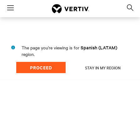
Menu
Op
sea
mod
Spanish (LATAM)
The page you're viewing is for
region.
PROCEED
STAY IN MY REGION
Escale con confianza