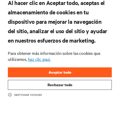
Al hacer clic en Aceptar todo, aceptas el
almacenamiento de cookies en tu
dispositivo para mejorar la navegación
del sitio, analizar el uso del sitio y ayudar
No se pierda nunca una
en nuestros esfuerzos de marketing.
oferta
Para obtener más información sobre las cookies que
utilizamos,
haz clic aquí.
Regístrese en nuestra lista de correos
Aceptar todo
para recibir las últimas novedades de
productos y actualizaciones de la
Rechazar todo
industria de Vertiv.
GESTIONAR COOKIES