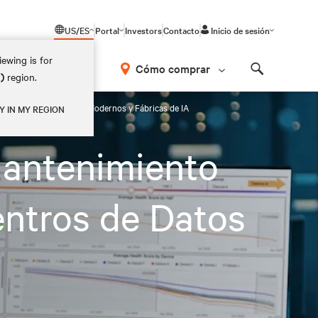
US/ES
Portal
Investors
Contacto
Inicio de sesión
ewing is for
Cómo comprar
M)
region.
Search
 para Centros de Datos Modernos y Fábricas de IA
Y IN MY REGION
Mantenimiento
entros de Datos