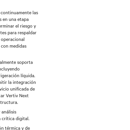
r continuamente las
s en una etapa
rminar el riesgo y
ntes para respaldar
o operacional
n, con medidas
ualmente soporta
incluyendo
geración líquida.
tir la integración
vicio unificada de
tar Vertiv Next
tructura.
 análisis
rítica digital.
ón térmica y de