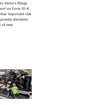
o Vertiv's filings
port on Form 10-K
ther important risk
xpressly disclaims
t of new