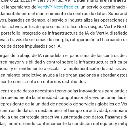
y el lanzamiento de
Vertiv™ Next Predict
, un servicio gestionado
damentalmente el mantenimiento de centros de datos. Superand
vos, basados en tiempo, el servicio industrializa las operaciones a
os activos antes de que se materialicen los riesgos. Vertiv Next 
 portafolio integrado de infraestructura de IA de Vertiv, diseñad
iva a través de sistemas de energía, refrigeración e IT, creando u
tros de datos impulsados por IA.
rgas de trabajo de IA remodelan el panorama de los centros de d
eren mayor visibilidad y control sobre la infraestructura crítica 
onal y el rendimiento a escala. La implementación de análisis a
enimiento predictivo ayuda a las organizaciones a abordar estos
iento consistente en entornos distribuidos.
centros de datos necesitan tecnologías innovadoras para anticip
da que aumenta la intensidad computacional y evolucionan las in
icepresidente de la unidad de negocio de servicios globales de Ver
 centros de datos a desbloquear el tiempo de actividad, cambian
rio, a una estrategia proactiva sustentada con datos. Pasamos d
das, monitoreando continuamente la condición del equipo y miti