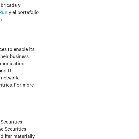
abricada y
tRun
y el portafolio
m
es to enable its
their business
ommunication
and IT
e network.
ntries. For more
 Securities
he Securities
differ materially