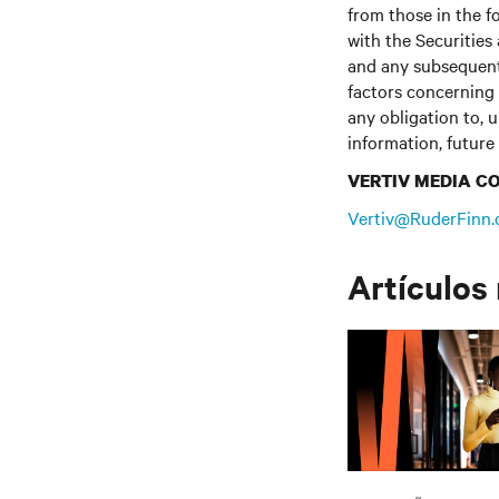
from those in the fo
with the Securitie
and any subsequent
factors concerning 
any obligation to, 
information, future
VERTIV MEDIA C
Vertiv@RuderFinn
Artículos