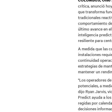
COLUMBUS, Ohio
crítica, anunció ho
que transforma fun
tradicionales reacti
comportamiento de l
último avance en el
inteligencia predict
resiliente para cen
A medida que las ca
instalaciones requi
continuidad operaci
estrategias de mant
mantener un rendim
"Los operadores de 
potenciales, a medi
dijo Ryan Jarvis, v
Predict ayuda a los
regidas por calenda
decisiones informa