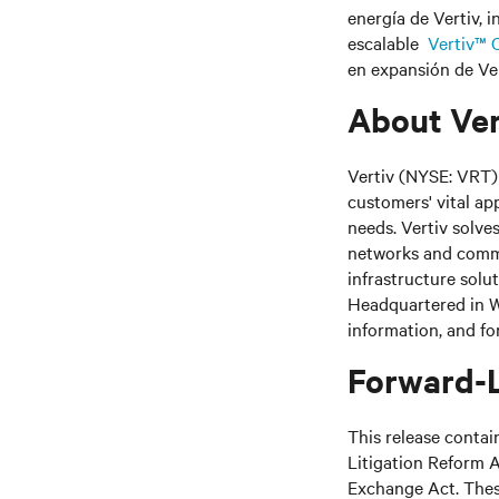
energía de Vertiv, 
escalable
Vertiv™ 
en expansión de Ver
About Ver
Vertiv (NYSE: VRT) 
customers' vital ap
needs. Vertiv solve
networks and commer
infrastructure solu
Headquartered in We
information, and fo
Forward-
This release contai
Litigation Reform A
Exchange Act. These