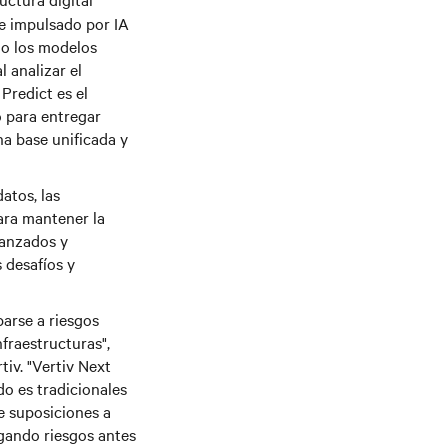
 e impulsado por IA
o los modelos
l analizar el
Predict es el
o para entregar
na base unificada y
atos, las
para mantener la
vanzados y
 desafíos y
arse a riesgos
fraestructuras",
tiv. "Vertiv Next
do es tradicionales
e suposiciones a
gando riesgos antes