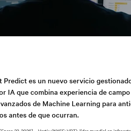
 Predict es un nuevo servicio gestionad
or IA que combina experiencia de campo
avanzados de Machine Learning para anti
os antes de que ocurran.
[Enero 22, 2026] – Vertiv (NYSE: VRT), líder mundial en infraestr