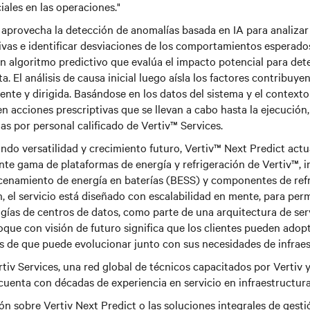
ales en las operaciones."
 aprovecha la detección de anomalías basada en IA para analiza
ivas e identificar desviaciones de los comportamientos esperado
n algoritmo predictivo que evalúa el impacto potencial para dete
ta. El análisis de causa inicial luego aísla los factores contribuye
iente y dirigida. Basándose en los datos del sistema y el context
nen acciones prescriptivas que se llevan a cabo hasta la ejecució
das por personal calificado de Vertiv™ Services.
ndo versatilidad y crecimiento futuro, Vertiv™ Next Predict act
nte gama de plataformas de energía y refrigeración de Vertiv™, 
cenamiento de energía en baterías (BESS) y componentes de refri
 el servicio está diseñado con escalabilidad en mente, para permi
gías de centros de datos, como parte de una arquitectura de ser
foque con visión de futuro significa que los clientes pueden adop
s de que puede evolucionar junto con sus necesidades de infraes
tiv Services, una red global de técnicos capacitados por Vertiv y
cuenta con décadas de experiencia en servicio en infraestructura c
n sobre Vertiv Next Predict o las soluciones integrales de gesti