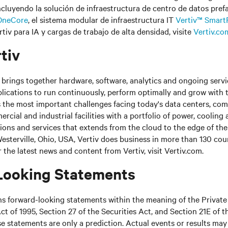
incluyendo la solución de infraestructura de centro de datos pref
OneCore
, el sistema modular de infraestructura IT
Vertiv™ Smar
tiv para IA y cargas de trabajo de alta densidad, visite
Vertiv.co
tiv
brings together hardware, software, analytics and ongoing servic
plications to run continuously, perform optimally and grow with 
s the most important challenges facing today's data centers, c
cial and industrial facilities with a portfolio of power, cooling 
tions and services that extends from the cloud to the edge of th
sterville, Ohio, USA, Vertiv does business in more than 130 cou
r the latest news and content from Vertiv, visit Vertiv.com.
Looking Statements
ns forward-looking statements within the meaning of the Private
ct of 1995, Section 27 of the Securities Act, and Section 21E of t
 statements are only a prediction. Actual events or results may 