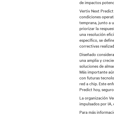
de impactos potenci
Vertiv Next Predict
condiciones operat
temprana, junto a u
priorizar la respues
una resolución efic
específico, se defi
correctivas realiza
Diseñado considera
una amplia y crecie
soluciones de alma
Más importante aún,
con futuras tecnolo
red a chip. Este en
Predict hoy, seguro
La organización Ver
impulsados por IA, 
Para más informació