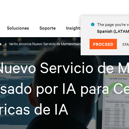
The page you're vi
Soluciones
Soporte
Insights
Acerca de
Spanish (LATA
Vertiv Anuncia Nuevo Servicio de Mantenimiento Predictivo Impulsado por IA
PROCEED
sa
STA
Nuevo Servicio de 
lsado por IA para C
icas de IA