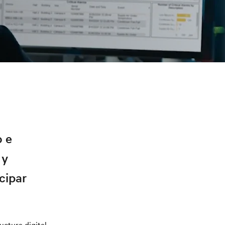
o e
 y
cipar
uctura digital