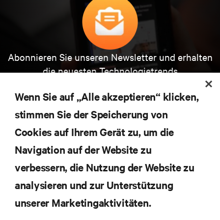
Abonnieren Sie unseren Newsletter und erhalten
die neuesten Technologietrends
Erhalten Sie regelmäßig Updates zu den wichtigsten
Themen der Branche, mit aktuellen Diskussionen
Wenn Sie auf „Alle akzeptieren“ klicken,
und Einblicken von Experten in das
stimmen Sie der Speicherung von
Rechenzentrums- und Infrastrukturmanagement.
Cookies auf Ihrem Gerät zu, um die
JETZT ANMELDEN
Navigation auf der Website zu
verbessern, die Nutzung der Website zu
RESSOURCEN
analysieren und zur Unterstützung
SUPPORT
unserer Marketingaktivitäten.