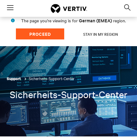
Menu
Op
sea
German (EMEA)
The page you're viewing is for
region.
mod
PROCEED
STAY IN MY REGION
Sicherheits-Support-Center
Support
Sicherheits-Support-Center