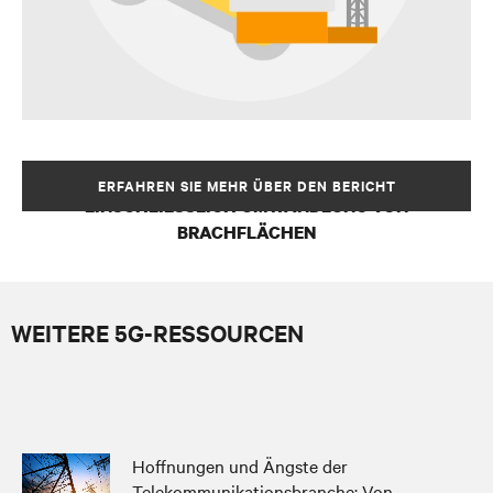
VIELE WEITERE EDGE-STANDORTE,
ERFAHREN SIE MEHR ÜBER DEN BERICHT
EINSCHLIESSLICH UMWANDLUNG VON
BRACHFLÄCHEN
WEITERE 5G-RESSOURCEN
Hoffnungen und Ängste der
Telekommunikationsbranche: Von