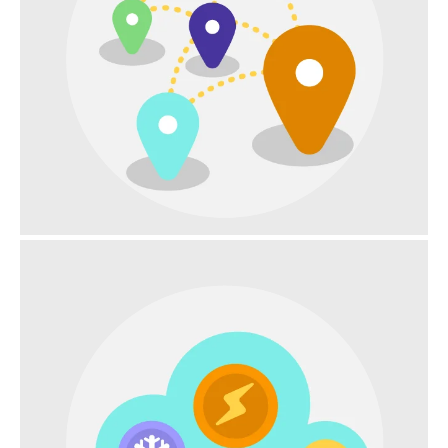
MEHR BASISSTATIONEN WERDEN FÜR DIE
GLEICHE ABDECKUNG BENÖTIGT