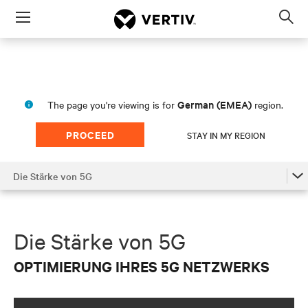
Menu
Op
sea
mod
German (EMEA)
The page you're viewing is for
region.
Die Stärke von 5G
PROCEED
STAY IN MY REGION
r die Telekommunikations-, Rechenzentrums- und Edge-Inf
r 5G-Netzwerkinfrastruktur und zur Unterstützung von U
Die Stärke von 5G
zu 5G.
Die Stärke von 5G
5G im Zugangsnetz
Die Stärke von 5G
5G am sogenannten Netzwerkrand
OPTIMIERUNG IHRES 5G NETZWERKS
Unterstützung von 5G im Core