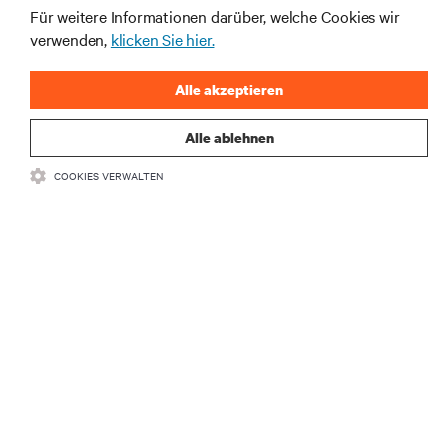
Für weitere Informationen darüber, welche Cookies wir
die neuesten Technologietrends
verwenden,
klicken Sie hier.
Erhalten Sie regelmäßig Updates zu den wichtigsten
Themen der Branche, mit aktuellen Diskussionen
und Einblicken von Experten in das
Alle akzeptieren
Rechenzentrums- und Infrastrukturmanagement.
Alle ablehnen
JETZT ANMELDEN
COOKIES VERWALTEN
RESSOURCEN
SUPPORT
UNTERNEHMEN