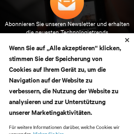
Abonnieren Sie unseren Newsletter und erhalten
die neuesten Technologietrends
Erhalten Sie regelmäßig Updates zu den wichtigsten
Themen der Branche, mit aktuellen Diskussionen
Wenn Sie auf „Alle akzeptieren“ klicken,
und Einblicken von Experten in das
stimmen Sie der Speicherung von
Rechenzentrums- und Infrastrukturmanagement.
Cookies auf Ihrem Gerät zu, um die
JETZT ANMELDEN
Navigation auf der Website zu
verbessern, die Nutzung der Website zu
RESSOURCEN
analysieren und zur Unterstützung
SUPPORT
unserer Marketingaktivitäten.
Für weitere Informationen darüber, welche Cookies wir
UNTERNEHMEN
verwenden,
klicken Sie hier.