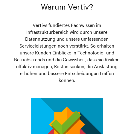
sofort einsatzbereit sind, ermöglicht es den
Warum Vertiv?
Technikern, in Rekordzeit auf Anfragen zu reagieren,
und garantiert im unwahrscheinlichen Fall einer
Störung eine erstklassige Erstbehebungsrate.
Vertivs fundiertes Fachwissen im
Infrastrukturbereich wird durch unsere
Datennutzung und unsere umfassenden
Serviceleistungen noch verstärkt. So erhalten
unsere Kunden Einblicke in Technologie- und
Betriebstrends und die Gewissheit, dass sie Risiken
effektiv managen, Kosten senken, die Auslastung
erhöhen und bessere Entscheidungen treffen
können.