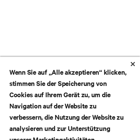
Wenn Sie auf „Alle akzeptieren“ klicken,
stimmen Sie der Speicherung von
Cookies auf Ihrem Gerät zu, um die
Navigation auf der Website zu
Abonnieren Sie unseren Newsletter und erhalten
die neuesten Technologietrends
verbessern, die Nutzung der Website zu
Erhalten Sie regelmäßig Updates zu den wichtigsten
analysieren und zur Unterstützung
Themen der Branche, mit aktuellen Diskussionen
und Einblicken von Experten in das
unserer Marketingaktivitäten.