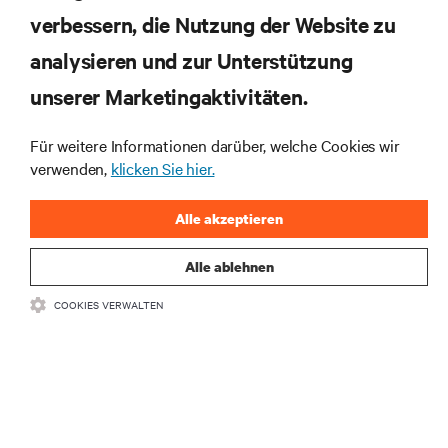
verbessern, die Nutzung der Website zu
RESSOURCEN
analysieren und zur Unterstützung
SUPPORT
unserer Marketingaktivitäten.
Für weitere Informationen darüber, welche Cookies wir
UNTERNEHMEN
verwenden,
klicken Sie hier.
Alle akzeptieren
Alle ablehnen
BLEIBEN SIE MIT UNS IN KONTAKT
COOKIES VERWALTEN
Insta
•
•
Nutzungsbedingungen
Impressum
Erklärung zu Datenschutz und
•
Cookies
Toegankelijkheidsverklaring
©
2026 Vertiv Group Corp. Alle Rechte vorbehalten.