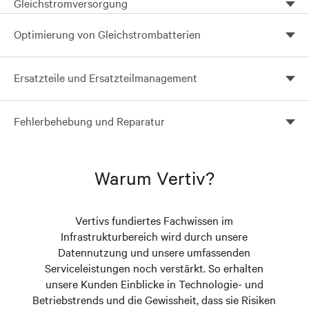
Gleichstromversorgung
Reparatur und Sanierung Ihrer
Optimierung von Gleichstrombatterien
Stromversorgungsgeräte zur Wiederherstellung ihrer
ursprünglichen Leistung und Spezifikationen, um die
Innovative, hochmoderne diagnostische Batterietests
Zuverlässigkeit des Netzes zu verbessern, ohne dass
Ersatzteile und Ersatzteilmanagement
zur Beurteilung des Zustands der Batterien, um eine
Kosten für eine Generalüberholung des Standorts
zuverlässige Stromversorgung rund um die Uhr zu
anfallen.
Mit unserem umfangreichen Angebot an sofort
gewährleisten.
Fehlerbehebung und Reparatur
einsatzbereiten kritischen Ersatzteilen können die
Techniker in Rekordzeit auf Anfragen reagieren, und
Sichere, zuverlässige und schnelle Rückkehr zum
garantiert im unwahrscheinlichen Fall einer Störung
Normalbetrieb.
diese schon beim ersten Versuch beheben.
Warum Vertiv?
Vertivs fundiertes Fachwissen im
Infrastrukturbereich wird durch unsere
Datennutzung und unsere umfassenden
Serviceleistungen noch verstärkt. So erhalten
unsere Kunden Einblicke in Technologie- und
Betriebstrends und die Gewissheit, dass sie Risiken