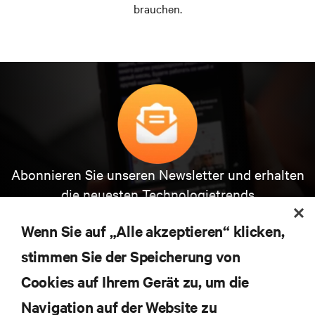
brauchen.
Abonnieren Sie unseren Newsletter und erhalten
die neuesten Technologietrends
Erhalten Sie regelmäßig Updates zu den wichtigsten
Themen der Branche, mit aktuellen Diskussionen
Wenn Sie auf „Alle akzeptieren“ klicken,
und Einblicken von Experten in das
stimmen Sie der Speicherung von
Rechenzentrums- und Infrastrukturmanagement.
Cookies auf Ihrem Gerät zu, um die
JETZT ANMELDEN
Navigation auf der Website zu