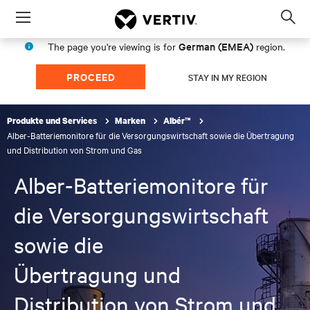
Menu
Op
sea
German (EMEA)
The page you're viewing is for
region.
mod
PROCEED
STAY IN MY REGION
Produkte und Services
Marken
Albér™
Alber-Batteriemonitore für die Versorgungswirtschaft sowie die Übertragung
und Distribution von Strom und Gas
Alber-Batteriemonitore für
die Versorgungswirtschaft
sowie die
Übertragung und
Distribution von Strom und