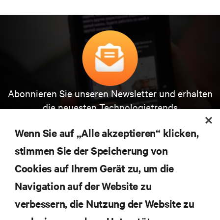
Abonnieren Sie unseren Newsletter und erhalten
die neuesten Technologietrends
Erhalten Sie regelmäßig Updates zu den wichtigsten
Themen der Branche, mit aktuellen Diskussionen
Wenn Sie auf „Alle akzeptieren“ klicken,
und Einblicken von Experten in das
stimmen Sie der Speicherung von
Rechenzentrums- und Infrastrukturmanagement.
Cookies auf Ihrem Gerät zu, um die
JETZT ANMELDEN
Navigation auf der Website zu
verbessern, die Nutzung der Website zu
RESSOURCEN