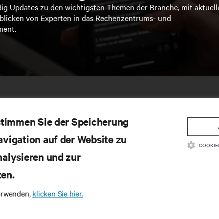
ßig Updates zu den wichtigsten Themen der Branche, mit aktuell
blicken von Experten in das Rechenzentrums- und
ment.
 stimmen Sie der Speicherung
avigation auf der Website zu
COOKIE
nalysieren und zur
ten.
SSOURCEN
SUPPORT
verwenden,
klicken Sie hier.
oduktdokumentation
Technischer Support
litätsrichtlinie und Zertifizierungen
Software-/Firmware-Updates