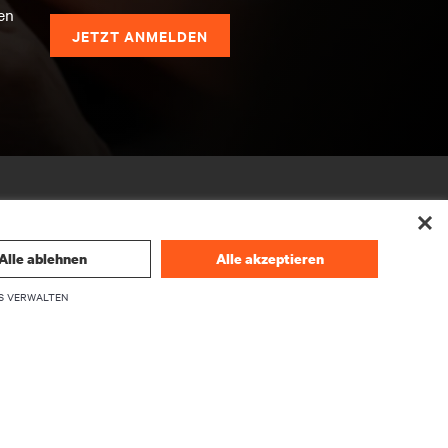
en
JETZT ANMELDEN
Alle ablehnen
Alle akzeptieren
S VERWALTEN
UNTERNEHMEN
Über Vertiv
Führungskräfte