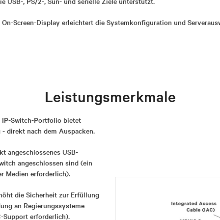
ie USB-, PS/2-, Sun- und serielle Ziele unterstützt.
s On-Screen-Display erleichtert die Systemkonfiguration und Serveraus
Leistungsmerkmale
P-Switch-Portfolio bietet
g - direkt nach dem Auspacken.
rekt angeschlossenes USB-
witch angeschlossen sind (ein
r Medien erforderlich).
t die Sicherheit zur Erfüllung
ldung an Regierungssysteme
Support erforderlich).