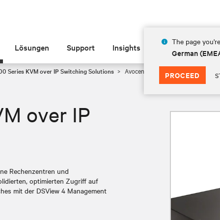
The page you're
Lösungen
Support
Insights
Über Vertiv
German (EME
0 Series KVM over IP Switching Solutions
Avocent AV 3108 KVM over IP Swit
PROCEED
S
M over IP
eine Rechenzentren und
dierten, optimierten Zugriff auf
itches mit der DSView 4 Management