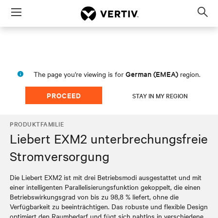
Menu
Op
sea
mod
German (EMEA)
The page you're viewing is for
region.
PROCEED
STAY IN MY REGION
PRODUKTFAMILIE
Liebert EXM2 unterbrechungsfreie
Stromversorgung
Die Liebert EXM2 ist mit drei Betriebsmodi ausgestattet und mit
einer intelligenten Parallelisierungsfunktion gekoppelt, die einen
Betriebswirkungsgrad von bis zu 98,8 % liefert, ohne die
Verfügbarkeit zu beeinträchtigen. Das robuste und flexible Design
optimiert den Raumbedarf und fügt sich nahtlos in verschiedene