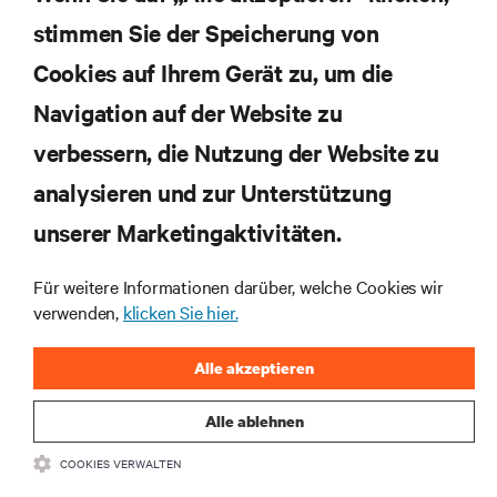
stimmen Sie der Speicherung von
Cookies auf Ihrem Gerät zu, um die
Navigation auf der Website zu
Abonnieren Sie unseren Newsletter und erhalten
die neuesten Technologietrends
verbessern, die Nutzung der Website zu
Erhalten Sie regelmäßig Updates zu den wichtigsten
analysieren und zur Unterstützung
Themen der Branche, mit aktuellen Diskussionen
und Einblicken von Experten in das
unserer Marketingaktivitäten.
Rechenzentrums- und Infrastrukturmanagement.
Für weitere Informationen darüber, welche Cookies wir
JETZT ANMELDEN
verwenden,
klicken Sie hier.
Alle akzeptieren
Alle ablehnen
COOKIES VERWALTEN