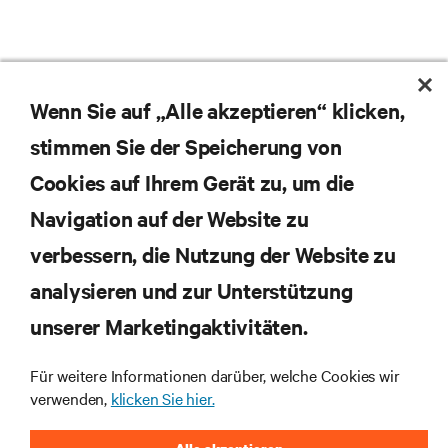
Wenn Sie auf „Alle akzeptieren“ klicken,
stimmen Sie der Speicherung von
Cookies auf Ihrem Gerät zu, um die
Navigation auf der Website zu
verbessern, die Nutzung der Website zu
analysieren und zur Unterstützung
unserer Marketingaktivitäten.
Abonnieren Sie unseren Newsletter und erhalten
Für weitere Informationen darüber, welche Cookies wir
die neuesten Technologietrends
verwenden,
klicken Sie hier.
Erhalten Sie regelmäßig Updates zu den wichtigsten
Themen der Branche, mit aktuellen Diskussionen
und Einblicken von Experten in das