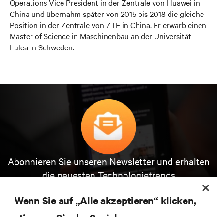
Operations Vice President in der Zentrale von Huawei in
China und übernahm später von 2015 bis 2018 die gleiche
Position in der Zentrale von ZTE in China. Er erwarb einen
Master of Science in Maschinenbau an der Universität
Lulea in Schweden.
Abonnieren Sie unseren Newsletter und erhalten
die neuesten Technologietrends
Erhalten Sie regelmäßig Updates zu den wichtigsten
Themen der Branche, mit aktuellen Diskussionen
Wenn Sie auf „Alle akzeptieren“ klicken,
und Einblicken von Experten in das
Rechenzentrums- und Infrastrukturmanagement.