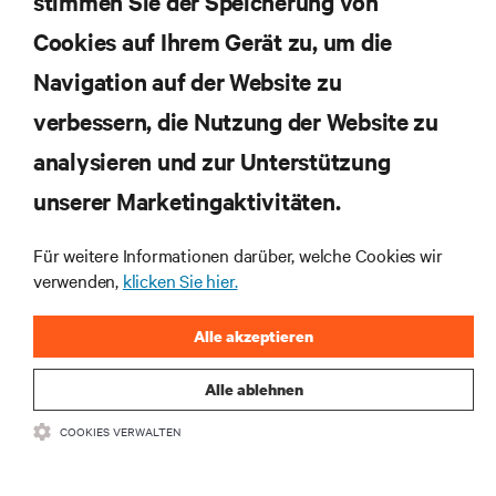
stimmen Sie der Speicherung von
Cookies auf Ihrem Gerät zu, um die
JETZT ANMELDEN
Navigation auf der Website zu
verbessern, die Nutzung der Website zu
RESSOURCEN
analysieren und zur Unterstützung
SUPPORT
unserer Marketingaktivitäten.
Für weitere Informationen darüber, welche Cookies wir
UNTERNEHMEN
verwenden,
klicken Sie hier.
Alle akzeptieren
Alle ablehnen
BLEIBEN SIE MIT UNS IN KONTAKT
COOKIES VERWALTEN
Insta