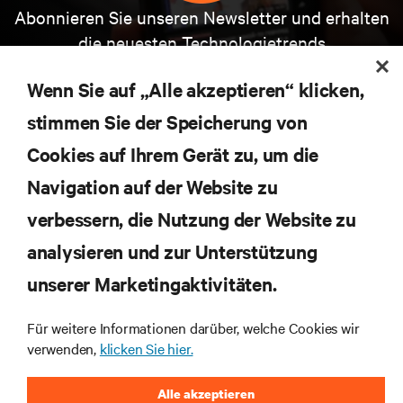
Abonnieren Sie unseren Newsletter und erhalten
die neuesten Technologietrends
Erhalten Sie regelmäßig Updates zu den wichtigsten
Themen der Branche, mit aktuellen Diskussionen
Wenn Sie auf „Alle akzeptieren“ klicken,
und Einblicken von Experten in das
Rechenzentrums- und Infrastrukturmanagement.
stimmen Sie der Speicherung von
Cookies auf Ihrem Gerät zu, um die
JETZT ANMELDEN
Navigation auf der Website zu
verbessern, die Nutzung der Website zu
RESSOURCEN
analysieren und zur Unterstützung
SUPPORT
unserer Marketingaktivitäten.
Für weitere Informationen darüber, welche Cookies wir
UNTERNEHMEN
verwenden,
klicken Sie hier.
Alle akzeptieren