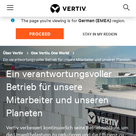
Menu
Op
sea
German (EMEA)
The page you're viewing is for
region.
mod
PROCEED
STAY IN MY REGION
Über Vertiv
One Vertiv, One World
Ein verantwortungsvoller Betrieb für unsere Mitarbeiter und unseren Planeten
Ein verantwortungsvoller
Betrieb für unsere
Mitarbeiter und unseren
Planeten
Vertiv verbessert kontinuierlich seine Betriebsabläufe, um
die Umweltbelastung zu reduzieren und die Effizienz zu