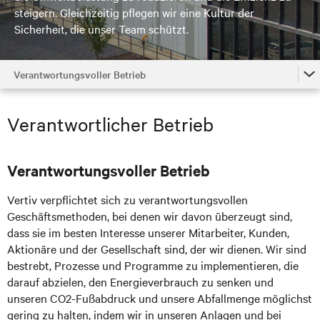
steigern. Gleichzeitig pflegen wir eine Kultur der
Sicherheit, die unser Team schützt.
Verantwortungsvoller Betrieb
Startseite
Verantwortlicher Betrieb
Effiziente Produkte und Systeme
Verantwortungsvoller Betrieb
Verantwortungsvoller Betrieb
Integrität der Lieferkette
Vertiv verpflichtet sich zu verantwortungsvollen
Unsere Mitarbeiter
Geschäftsmethoden, bei denen wir davon überzeugt sind,
dass sie im besten Interesse unserer Mitarbeiter, Kunden,
Unsere Nachbarn
Aktionäre und der Gesellschaft sind, der wir dienen. Wir sind
bestrebt, Prozesse und Programme zu implementieren, die
Unternehmensführung und -kontrolle
darauf abzielen, den Energieverbrauch zu senken und
unseren CO2-Fußabdruck und unsere Abfallmenge möglichst
gering zu halten, indem wir in unseren Anlagen und bei