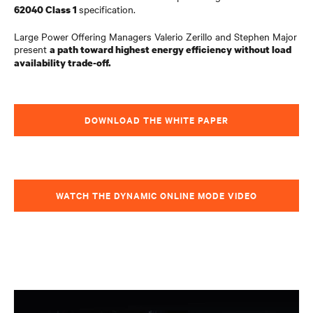
specification.
62040 Class 1
Large Power Offering Managers Valerio Zerillo and Stephen Major
present
a path toward highest energy efficiency without load
availability trade-off.
DOWNLOAD THE WHITE PAPER
WATCH THE DYNAMIC ONLINE MODE VIDEO