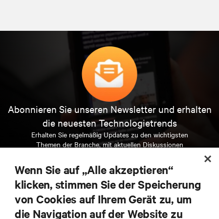
Abonnieren Sie unseren Newsletter und erhalten
die neuesten Technologietrends
Erhalten Sie regelmäßig Updates zu den wichtigsten
Themen der Branche, mit aktuellen Diskussionen
und Einblicken von Experten in das
Rechenzentrums- und Infrastrukturmanagement.
Wenn Sie auf „Alle akzeptieren“
klicken, stimmen Sie der Speicherung
JETZT ANMELDEN
von Cookies auf Ihrem Gerät zu, um
die Navigation auf der Website zu