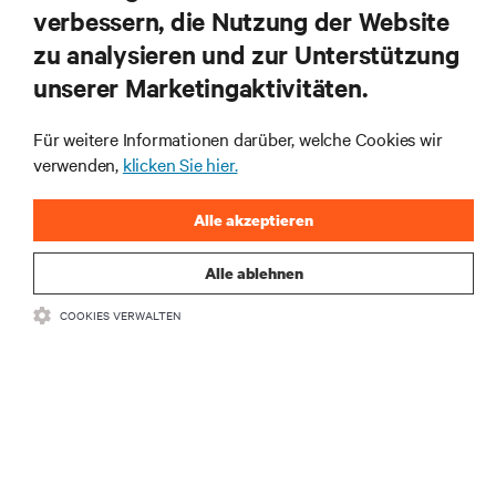
RESSOURCEN
verbessern, die Nutzung der Website
zu analysieren und zur Unterstützung
SUPPORT
unserer Marketingaktivitäten.
UNTERNEHMEN
Für weitere Informationen darüber, welche Cookies wir
verwenden,
klicken Sie hier.
Alle akzeptieren
Alle ablehnen
BLEIBEN SIE MIT UNS IN KONTAKT
COOKIES VERWALTEN
Insta
•
•
Nutzungsbedingungen
Impressum
Erklärung zu Datenschutz und
•
Cookies
Toegankelijkheidsverklaring
©
2026 Vertiv Group Corp. Alle Rechte vorbehalten.