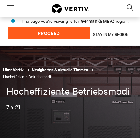
Menu
Op
sea
German (EMEA)
The page you're viewing is for
region.
mod
PROCEED
STAY IN MY REGION
Über Vertiv
Neuigkeiten & aktuelle Themen
Hocheffiziente Betriebsmodi
Hocheffiziente Betriebsmodi
7.4.21