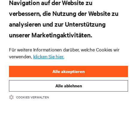
Navigation auf der Website zu
verbessern, die Nutzung der Website zu
RESSOURCEN
analysieren und zur Unterstützung
SUPPORT
unserer Marketingaktivitäten.
Für weitere Informationen darüber, welche Cookies wir
UNTERNEHMEN
verwenden,
klicken Sie hier.
Alle akzeptieren
Alle ablehnen
BLEIBEN SIE MIT UNS IN KONTAKT
COOKIES VERWALTEN
Insta
•
•
Nutzungsbedingungen
Impressum
Erklärung zu Datenschutz und
•
Cookies
Toegankelijkheidsverklaring