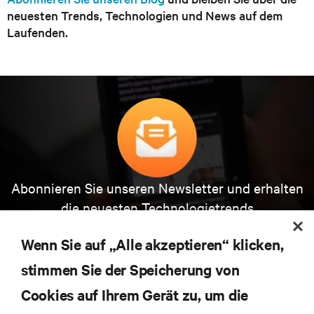
neuesten Trends, Technologien und News auf dem
Laufenden.
Abonnieren Sie unseren Newsletter und erhalten
die neuesten Technologietrends
Erhalten Sie regelmäßig Updates zu den wichtigsten
Themen der Branche, mit aktuellen Diskussionen
Wenn Sie auf „Alle akzeptieren“ klicken,
und Einblicken von Experten in das
stimmen Sie der Speicherung von
Rechenzentrums- und Infrastrukturmanagement.
Cookies auf Ihrem Gerät zu, um die
JETZT ANMELDEN