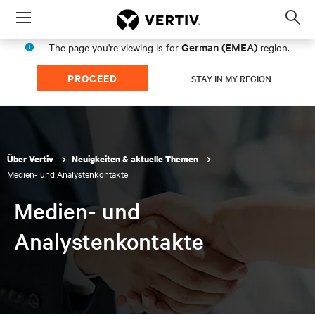
Menu
Op
sea
German (EMEA)
The page you're viewing is for
region.
mod
PROCEED
STAY IN MY REGION
Über Vertiv
Neuigkeiten & aktuelle Themen
Medien- und Analystenkontakte
Medien- und
Analystenkontakte