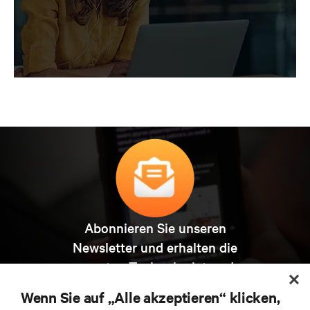
Abonnieren Sie unseren
Newsletter und erhalten die
neuesten Technologietrends
Erhalten Sie regelmäßig Updates zu den wichtigsten
Wenn Sie auf „Alle akzeptieren“ klicken,
Themen der Branche, mit aktuellen Diskussionen und