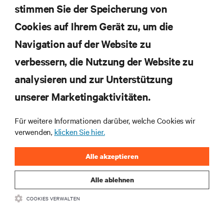
Einblicken von Experten in das Rechenzentrums- und
stimmen Sie der Speicherung von
Infrastrukturmanagement.
Cookies auf Ihrem Gerät zu, um die
jetzt anmelden
Navigation auf der Website zu
verbessern, die Nutzung der Website zu
RESSOURCEN
analysieren und zur Unterstützung
SUPPORT
unserer Marketingaktivitäten.
UNTERNEHMEN
Für weitere Informationen darüber, welche Cookies wir
verwenden,
klicken Sie hier.
Alle akzeptieren
Alle ablehnen
BLEIBEN SIE MIT UNS IN KONTAKT
COOKIES VERWALTEN
Inst