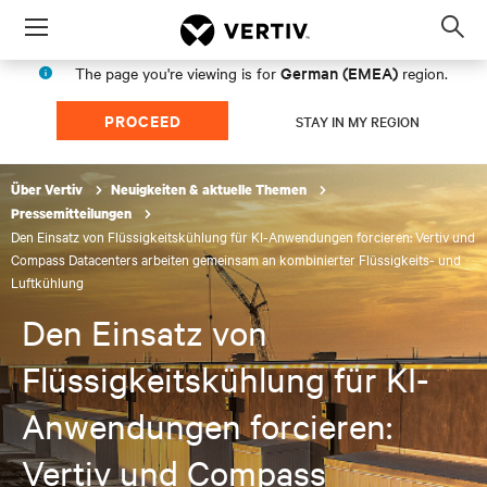
Menu
Op
sea
German (EMEA)
The page you're viewing is for
region.
mod
PROCEED
STAY IN MY REGION
Über Vertiv
Neuigkeiten & aktuelle Themen
Pressemitteilungen
Den Einsatz von Flüssigkeitskühlung für KI-Anwendungen forcieren: Vertiv und
Compass Datacenters arbeiten gemeinsam an kombinierter Flüssigkeits- und
Luftkühlung
Den Einsatz von
Flüssigkeitskühlung für KI-
Anwendungen forcieren:
Vertiv und Compass