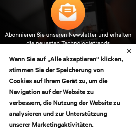
Abonnieren Sie unseren Newsletter und erhalten
die neuesten Technologietrends
Erhalten Sie regelmäßig Updates zu den wichtigsten
Themen der Branche, mit aktuellen Diskussionen
Wenn Sie auf „Alle akzeptieren“ klicken,
und Einblicken von Experten in das
Rechenzentrums- und Infrastrukturmanagement.
stimmen Sie der Speicherung von
Cookies auf Ihrem Gerät zu, um die
JETZT ANMELDEN
Navigation auf der Website zu
verbessern, die Nutzung der Website zu
RESSOURCEN
analysieren und zur Unterstützung
SUPPORT
unserer Marketingaktivitäten.