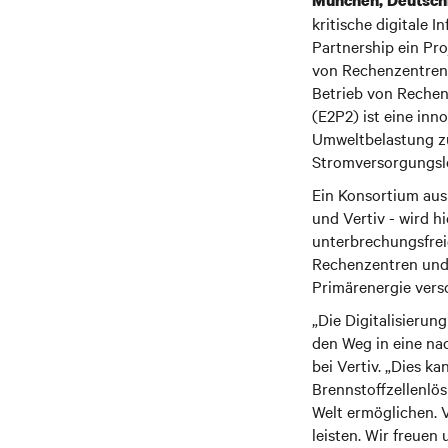
München, Deutsch
kritische digitale 
Partnership ein Pr
von Rechenzentren 
Betrieb von Rechen
(E2P2) ist eine inn
Umweltbelastung zu
Stromversorgungsl
Ein Konsortium aus
und Vertiv - wird h
unterbrechungsfrei
Rechenzentren und 
Primärenergie vers
„Die Digitalisieru
den Weg in eine na
bei Vertiv. „Dies k
Brennstoffzellenlös
Welt ermöglichen. V
leisten. Wir freue