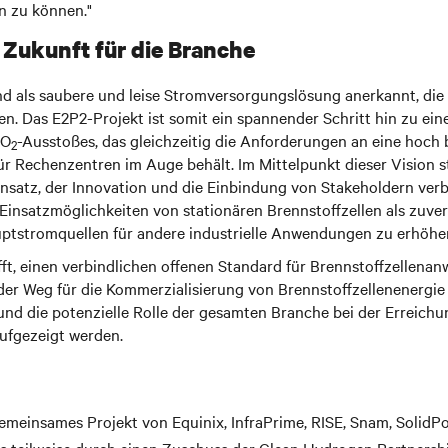
n zu können."
 Zukunft für die Branche
ind als saubere und leise Stromversorgungslösung anerkannt, di
n. Das E2P2-Projekt ist somit ein spannender Schritt hin zu ein
CO
-Ausstoßes, das gleichzeitig die Anforderungen an eine hoch b
2
r Rechenzentren im Auge behält. Im Mittelpunkt dieser Vision s
Ansatz, der Innovation und die Einbindung von Stakeholdern verb
insatzmöglichkeiten von stationären Brennstoffzellen als zuverlä
ptstromquellen für andere industrielle Anwendungen zu erhöhe
ft, einen verbindlichen offenen Standard für Brennstoffzellen
 der Weg für die Kommerzialisierung von Brennstoffzellenenergi
nd die potenzielle Rolle der gesamten Branche bei der Erreichu
ufgezeigt werden.
gemeinsames Projekt von Equinix, InfraPrime, RISE, Snam, Soli