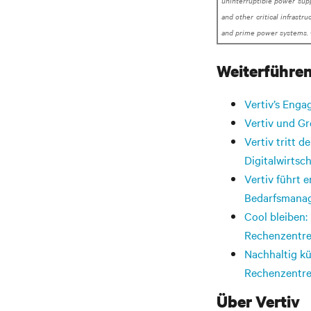
uninterruptible power supp
and other critical infrastr
and prime power systems. 
Weiterführen
Vertiv’s Enga
Vertiv und G
Vertiv tritt d
Digitalwirtsc
Vertiv führt e
Bedarfsmanag
Cool bleiben:
Rechenzentr
Nachhaltig kü
Rechenzentre
Über Vertiv