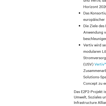
und Vertiv, d
Horizont 202
Das Konsorti
europäischer 
Die Ziele des
Anwendung vo
beschleunigen
Vertiv wird 
modularen Lös
Stromversorg
(USV)
Vertiv
Zusammenarbei
Solutions-Spa
Concept zu e
Das E2P2-Projekt ist
Umwelt, Soziales u
Infrastructure All