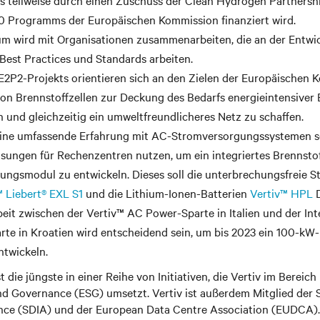
as teilweise durch einen Zuschuss der Clean Hydrogen Partners
0 Programms der Europäischen Kommission finanziert wird.
um wird mit Organisationen zusammenarbeiten, die an der Entwi
Best Practices und Standards arbeiten.
 E2P2-Projekts orientieren sich an den Zielen der Europäischen 
n Brennstoffzellen zur Deckung des Bedarfs energieintensiver
 und gleichzeitig ein umweltfreundlicheres Netz zu schaffen.
seine umfassende Erfahrung mit AC-Stromversorgungssystemen s
ungen für Rechenzentren nutzen, um ein integriertes Brennstof
ungsmodul zu entwickeln. Dieses soll die unterbrechungsfreie 
™ Liebert® EXL S1
und die Lithium-Ionen-Batterien
Vertiv™ HPL
D
t zwischen der Vertiv™ AC Power-Sparte in Italien und der In
rte in Kroatien wird entscheidend sein, um bis 2023 ein 100-kW-
ntwickeln.
 die jüngste in einer Reihe von Initiativen, die Vertiv im Bereich
nd Governance (ESG) umsetzt. Vertiv ist außerdem Mitglied der S
iance (SDIA) und der European Data Centre Association (EUDCA