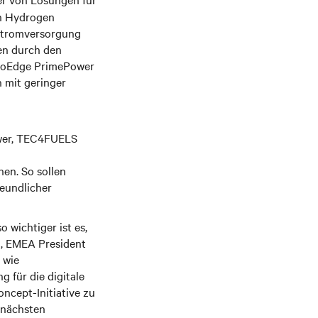
ean Hydrogen
 Stromversorgung
en durch den
EcoEdge PrimePower
n mit geringer
ower, TEC4FUELS
en. So sollen
reundlicher
 wichtiger ist es,
i, EMEA President
 wie
 für die digitale
oncept-Initiative zu
 nächsten