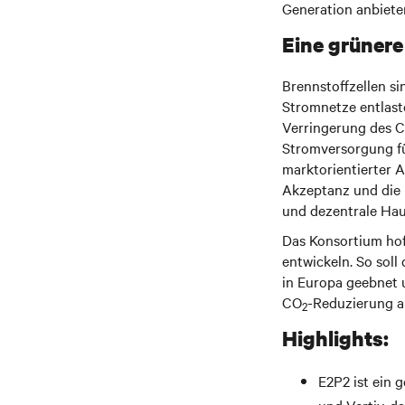
Generation anbiete
Eine grünere
Brennstoffzellen s
Stromnetze entlaste
Verringerung des 
Stromversorgung fü
marktorientierter 
Akzeptanz und die E
und dezentrale Hau
Das Konsortium hof
entwickeln. So soll
in Europa geebnet u
CO
-Reduzierung a
2
Highlights:
E2P2 ist ein 