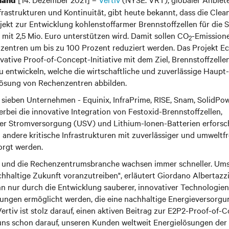
land
Infrastrukturen und Kontinuität, gibt heute bekannt, dass die Cl
ojekt zur Entwicklung kohlenstoffarmer Brennstoffzellen für die
mit 2,5 Mio. Euro unterstützen wird. Damit sollen CO
-Emission
2
zentren um bis zu 100 Prozent reduziert werden. Das Projekt 
ovative Proof-of-Concept-Initiative mit dem Ziel, Brennstoffzelle
 entwickeln, welche die wirtschaftliche und zuverlässige Haupt-
ösung von Rechenzentren abbilden.
 sieben Unternehmen - Equinix, InfraPrime, RISE, Snam, SolidP
ierbei die innovative Integration von Festoxid-Brennstoffzellen,
er Stromversorgung (USV) und Lithium-Ionen-Batterien erforsch
andere kritische Infrastrukturen mit zuverlässiger und umweltf
orgt werden.
ng und die Rechenzentrumsbranche wachsen immer schneller. Umso
chhaltige Zukunft voranzutreiben", erläutert Giordano Albertazz
ann nur durch die Entwicklung sauberer, innovativer Technologien
ungen ermöglicht werden, die eine nachhaltige Energieversorgung
ertiv ist stolz darauf, einen aktiven Beitrag zur E2P2-Proof-of-C
n uns schon darauf, unseren Kunden weltweit Energielösungen der