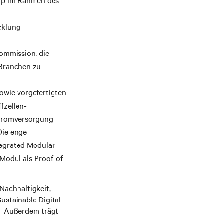
hip im Rahmen des
cklung
Kommission, die
 Branchen zu
owie vorgefertigten
fzellen-
Stromversorgung
ie enge
tegrated Modular
Modul als Proof-of-
 Nachhaltigkeit,
ustainable Digital
). Außerdem trägt