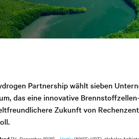
ydrogen Partnership wählt sieben Unter
um, das eine innovative Brennstoffzellen
eltfreundlichere Zukunft von Rechenzen
oll.
[14. Dezember 2021] –
Vertiv
(NYSE: VRT), globaler Anbiet