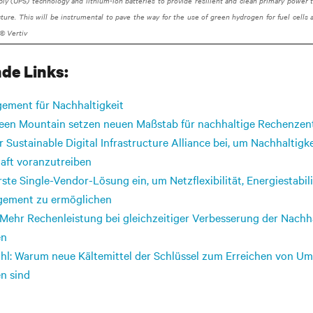
ly (UPS) technology and lithium-ion batteries to provide resilient and clean primary power
ucture. This will be instrumental to pave the way for the use of green hydrogen for fuel cells 
© Vertiv
de Links:
gement für Nachhaltigkeit
reen Mountain setzen neuen Maßstab für nachhaltige Rechenzen
er Sustainable Digital Infrastructure Alliance bei, um Nachhaltigke
haft voranzutreiben
rste Single-Vendor-Lösung ein, um Netzflexibilität, Energiestabil
ement zu ermöglichen
 Mehr Rechenleistung bei gleichzeitiger Verbesserung der Nachh
en
hl: Warum neue Kältemittel der Schlüssel zum Erreichen von Umw
n sind