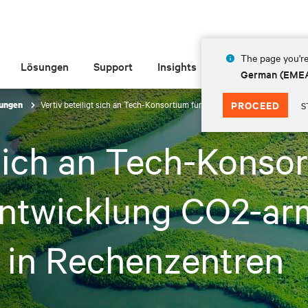
The page you're
Lösungen
Support
Insights
Über Vertiv
German (EME
Vertiv beteiligt sich an Tech-Konsortium für die Förderung der Entwic
PROCEED
lungen
S
 sich an Tech-Konsor
Entwicklung CO2-ar
n in Rechenzentren