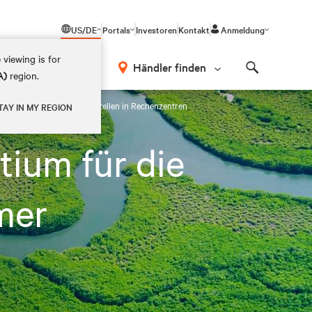
US/DE
Portals
Investoren
Kontakt
Anmeldung
 viewing is for
Händler finden
A)
region.
Search
klung CO2-armer Brennstoffzellen in Rechenzentren
TAY IN MY REGION
tium für die
mer