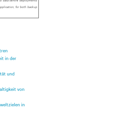
 to data centre deployments
application, for both backup
tren
it in der
ität und
altigkeit von
eltzielen in