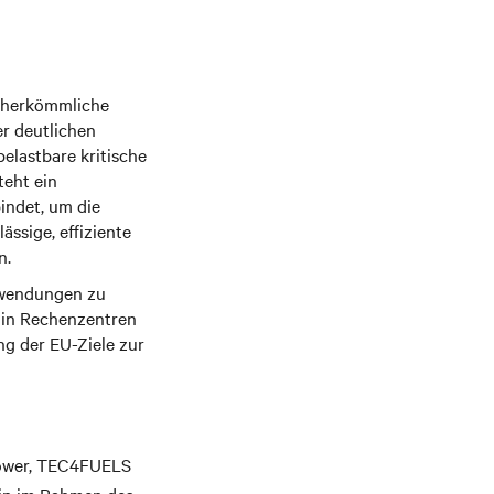
e herkömmliche
er deutlichen
elastbare kritische
teht ein
indet, um die
ssige, effiziente
n.
anwendungen zu
e in Rechenzentren
ng der EU-Ziele zur
dPower, TEC4FUELS