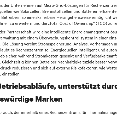
okus der Unternehmen auf Micro-Grid-Lösungen für Rechenzentren 
uellen wie Solarzellen, Brennstoffzellen und Batterien effizienter
Betreibern so eine skalierbare Herangehensweise ermöglicht w
hnell zu erweitern und die „Total Cost of Ownership“ (TCO) zu r
der Partnerschaft wird eine intelligente Energiemanagementlösu
erwaltung mit einem Überwachungskontrollsystem in einer einze
t. Die Lösung vereint Stromspeicherung, Analyse, Vorhersagen un
laubt es Rechenzentren so, Energiequellen intelligent und aut
trieb sicher, während Stromkosten gesenkt und Verfügbarkeitsan
 Gleichzeitig können Betreiber Nachhaltigkeitsziele besser verwa
uck reduzieren und sich auf externe Risikofaktoren, wie Wett
 einstellen.
etriebsabläufe, unterstützt dur
nswürdige Marken
brauch, der innerhalb eines Rechenzentrums für Thermalmanag