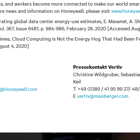
ins, and workers become more connected to make our world smart
re news and information on Honeywell, please visit
www.honeywe
ating global data center energy-use estimates, E. Masanet, A. She
ol. 367, Issue 6481, p. 984-986, February 28, 2020 [Accessed Au
mes, Cloud Computing Is Not the Energy Hog That Had Been Fea
gust 4, 2020]
Pressekontakt Vertiv
Christine Wildgruber, Sebastia
Keil
T +49 (0)89 / 41 95 99 27/-48
@Honeywell.com
E
vertiv@maisberger.com