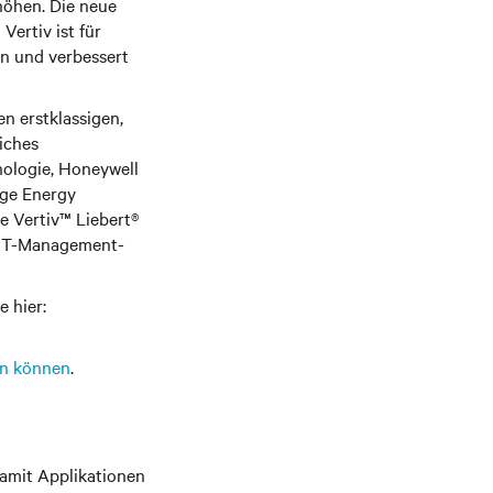
höhen. Die neue
ertiv ist für
n und verbessert
 erstklassigen,
iches
nologie, Honeywell
rge Energy
e Vertiv™ Liebert®
IT-Management-
 hier:
en können
.
damit Applikationen