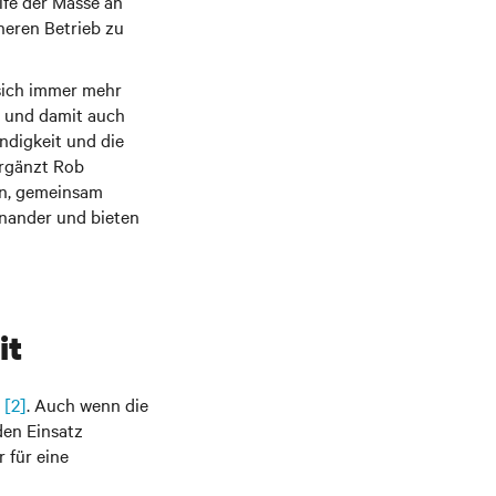
lfe der Masse an
heren Betrieb zu
 sich immer mehr
n und damit auch
ndigkeit und die
ergänzt Rob
en, gemeinsam
nander und bieten
it
[2]
. Auch wenn die
den Einsatz
 für eine