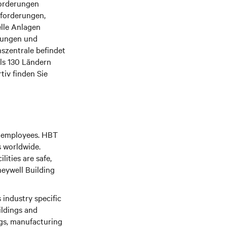
forderungen
sforderungen,
lle Anlagen
ösungen und
szentrale befindet
als 130 Ländern
tiv finden Sie
0 employees. HBT
s worldwide.
ities are safe,
neywell Building
industry specific
ildings and
ngs, manufacturing