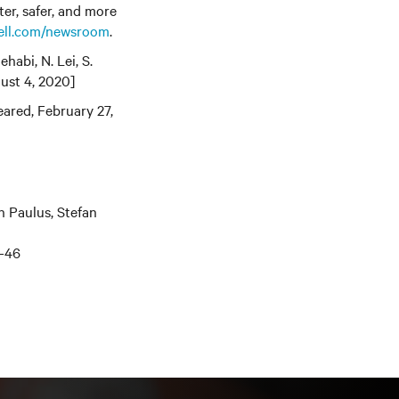
er, safer, and more
ll.com/newsroom
.
habi, N. Lei, S.
gust 4, 2020]
red, February 27,
n Paulus, Stefan
/-46