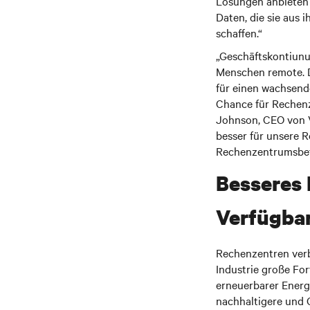
Lösungen anbieten 
Daten, die sie aus 
schaffen.“
„Geschäftskontiunui
Menschen remote. D
für einen wachsend
Chance für Rechenze
Johnson, CEO von V
besser für unsere 
Rechenzentrumsbetr
Besseres
Verfügbar
Rechenzentren verb
Industrie große For
erneuerbarer Energ
nachhaltigere und