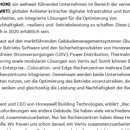
, ein weltweit führendes Unternehmen im Bereich der vern
 HON)
, globaler Anbieter kritischer digitaler Infrastruktur und Ko
 VRT)
eiten, um integrierte Lösungen für die Optimierung von
haltigkeit, -resilienz und -betriebsleistung zu schaffen. Dies
h in 2020 erhältlich sein.
 baut auf den marktführenden Gebäudemanagementsystemen (B
r Betriebs-Software und den Sicherheitsprodukten von Honeywe
sfreien Stromversorgungen (USV), Power Distribution, Therma
toring sowie modularen Lösungen von Vertiv auf. Somit können 
n Enterprise-, Colocation- und Edge-Rechenzentren mehrere D
echenzentrums integrieren. Gemeinsam werden beide Unternehm
en nutzen, um die Optimierung des Betriebs voranzutreiben, d
u senken und gleichzeitig die Leistung und Nachhaltigkeit der R
dent und CEO von Honeywell Building Technologies, erklärt: „Re
usforderungen wie andere Gebäude. Sie haben viele verschiedene
ind, zusammenzuarbeiten. Nur bei Rechenzentren haben diese H
e. Wir freuen uns schon darauf, mit Vertiv zusammenzuarbeiten