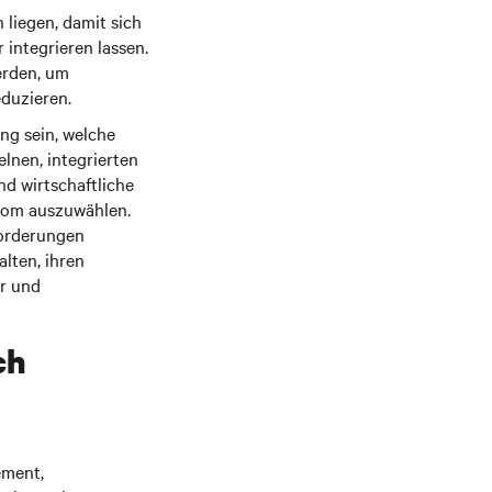
liegen, damit sich
 integrieren lassen.
erden, um
eduzieren.
ng sein, welche
lnen, integrierten
d wirtschaftliche
onom auszuwählen.
forderungen
lten, ihren
er und
ch
ement,