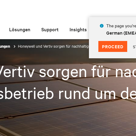
The page you're
Lösungen
Support
Insights
Über Vertiv
German (EME
Honeywell und Vertiv sorgen für nachhaltigeren Rechenzentrumsbetrie
PROCEED
lungen
S
ertiv sorgen für na
betrieb rund um d