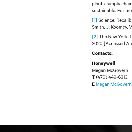
plants, supply cha
sustainable. For mo
[1]
Science, Recalibr
Smith, J. Koomey, V
[2]
The New York Ti
2020 [Accessed Au
Contacts:
Honeywell
Megan McGovern
(470) 449-6313
T
Megan.McGovern
E