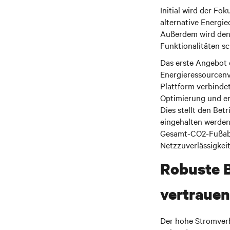
Initial wird der F
alternative Energieq
Außerdem wird den 
Funktionalitäten sc
Das erste Angebot 
Energieressourcenv
Plattform verbinde
Optimierung und er
Dies stellt den Be
eingehalten werden.
Gesamt-CO2-Fußabdr
Netzzuverlässigkeit,
Robuste B
vertraue
Der hohe Stromver