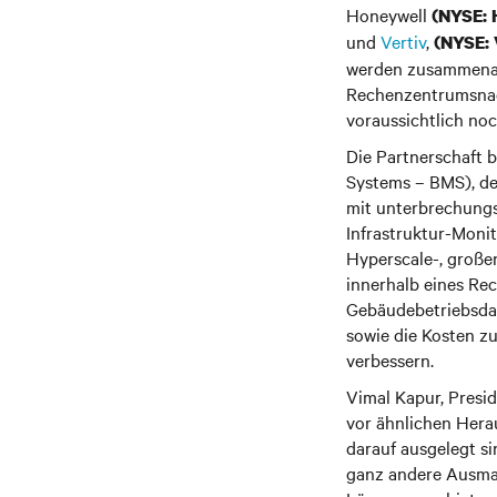
Honeywell
(NYSE:
und
Vertiv
,
(NYSE:
werden zusammenarb
Rechenzentrumsnach
voraussichtlich noc
Die Partnerschaft
Systems – BMS), de
mit unterbrechung
Infrastruktur-Moni
Hyperscale-, große
innerhalb eines R
Gebäudebetriebsdat
sowie die Kosten z
verbessern.
Vimal Kapur, Presi
vor ähnlichen Hera
darauf ausgelegt s
ganz andere Ausmaß