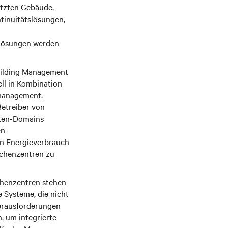
etzten Gebäude,
ntinuitätslösungen,
e Lösungen werden
uilding Management
ll in Kombination
lmanagement,
Betreiber von
aten-Domains
en
en Energieverbrauch
echenzentren zu
chenzentren stehen
 Systeme, die nicht
erausforderungen
, um integrierte