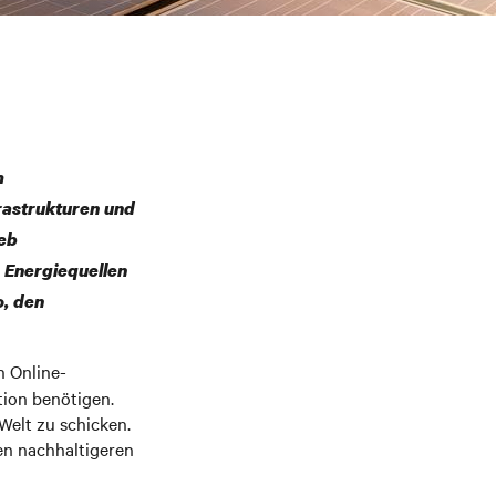
m
frastrukturen und
ieb
 Energiequellen
o, den
 Online-
tion benötigen.
Welt zu schicken.
en nachhaltigeren