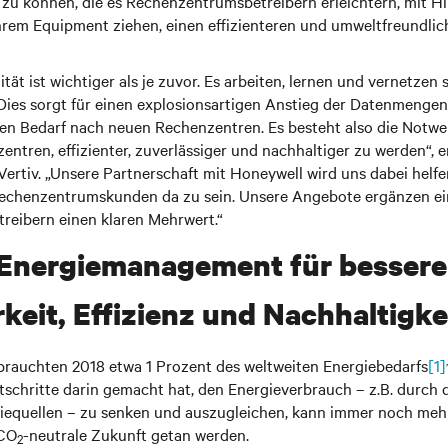
zu können, die es Rechenzentrumsbetreibern erleichtern, mit Hi
ihrem Equipment ziehen, einen effizienteren und umweltfreundlic
tät ist wichtiger als je zuvor. Es arbeiten, lernen und vernetzen
ies sorgt für einen explosionsartigen Anstieg der Datenmenge
en Bedarf nach neuen Rechenzentren. Es besteht also die Notwe
ntren, effizienter, zuverlässiger und nachhaltiger zu werden“, 
ertiv. „Unsere Partnerschaft mit Honeywell wird uns dabei helf
Rechenzentrumskunden da zu sein. Unsere Angebote ergänzen ei
eibern einen klaren Mehrwert.“
 Energiemanagement für bessere
keit, Effizienz und Nachhaltigke
,
rauchten 2018 etwa 1 Prozent des weltweiten Energiebedarfs
[1]
tschritte darin gemacht hat, den Energieverbrauch – z.B. durch 
iequellen – zu senken und auszugleichen, kann immer noch mehr
 CO
-neutrale Zukunft getan werden.
2