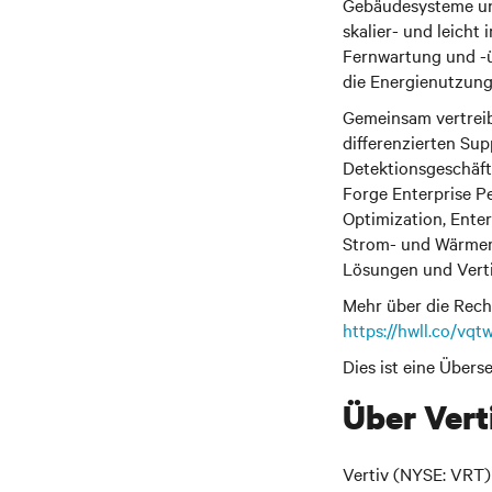
Gebäudesysteme und 
skalier- und leich
Fernwartung und -ü
die Energienutzung
Gemeinsam vertreib
differenzierten Sup
Detektionsgeschäft
Forge Enterprise P
Optimization, Enter
Strom- und Wärme
Lösungen und Vert
Mehr über die Rech
https://hwll.co/vqt
Dies ist eine Übers
Über Vert
Vertiv (NYSE: VRT)