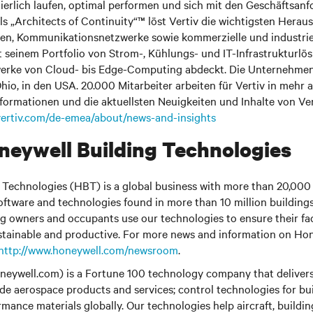
ierlich laufen, optimal performen und sich mit den Geschäftsan
ls „Architects of Continuity“™ löst Vertiv die wichtigsten Herau
n, Kommunikationsnetzwerke sowie kommerzielle und industrie
t seinem Portfolio von Strom-, Kühlungs- und IT-Infrastrukturl
werke von Cloud- bis Edge-Computing abdeckt. Die Unternehmen
hio, in den USA. 20.000 Mitarbeiter arbeiten für Vertiv in mehr 
nformationen und die aktuellsten Neuigkeiten und Inhalte von Ver
vertiv.com/de-emea/about/news-and-insights
eywell Building Technologies
 Technologies (HBT) is a global business with more than 20,00
oftware and technologies found in more than 10 million building
 owners and occupants use our technologies to ensure their facil
ustainable and productive. For more news and information on Ho
http://www.honeywell.com/newsroom
.
eywell.com) is a Fortune 100 technology company that delivers 
ude aerospace products and services; control technologies for bu
rmance materials globally. Our technologies help aircraft, buildi