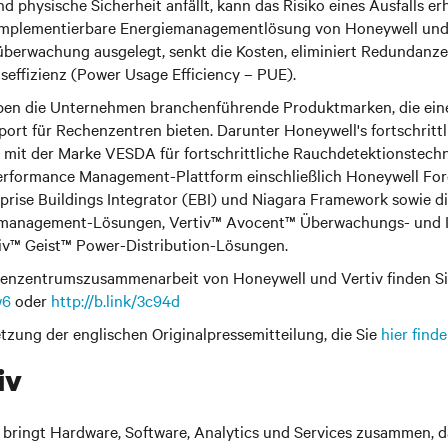
physische Sicherheit anfällt, kann das Risiko eines Ausfalls er
t implementierbare Energiemanagementlösung von Honeywell und V
berwachung ausgelegt, senkt die Kosten, eliminiert Redundanze
seffizienz (Power Usage Efficiency – PUE).
en die Unternehmen branchenführende Produktmarken, die einen
port für Rechenzentren bieten. Darunter Honeywell's fortschrittl
 mit der Marke VESDA für fortschrittliche Rauchdetektionstech
erformance Management-Plattform einschließlich Honeywell Fo
prise Buildings Integrator (EBI) und Niagara Framework sowie di
management-Lösungen, Vertiv™ Avocent™ Überwachungs- und 
iv™ Geist™ Power-Distribution-Lösungen.
enzentrumszusammenarbeit von Honeywell und Vertiv finden Sie
w6
oder
http://b.link/3c94d
etzung der englischen Originalpressemitteilung, die Sie
hier find
iv
 bringt Hardware, Software, Analytics und Services zusammen, 