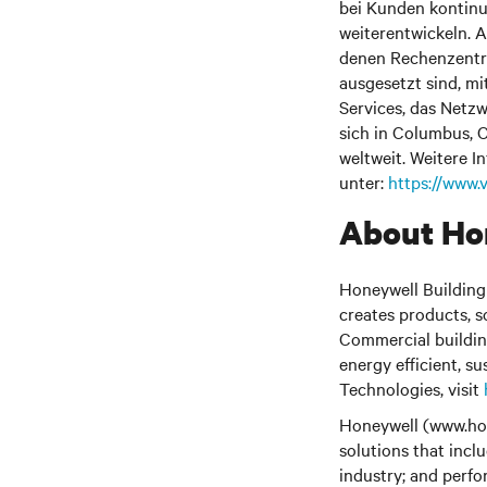
bei Kunden kontinu
weiterentwickeln. A
denen Rechenzentre
ausgesetzt sind, mi
Services, das Netz
sich in Columbus, O
weltweit. Weitere I
unter:
https://www.
About Hon
Honeywell Building
creates products, s
Commercial building
energy efficient, s
Technologies, visit
Honeywell (www.hon
solutions that incl
industry; and perfo