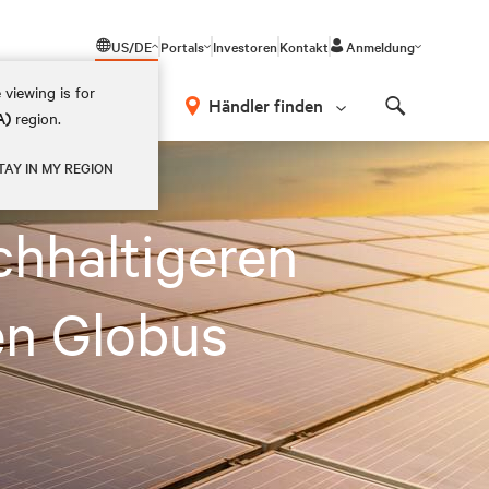
US/DE
Portals
Investoren
Kontakt
Anmeldung
 viewing is for
Händler finden
A)
region.
Search
b rund um den Globus
TAY IN MY REGION
chhaltigeren
en Globus