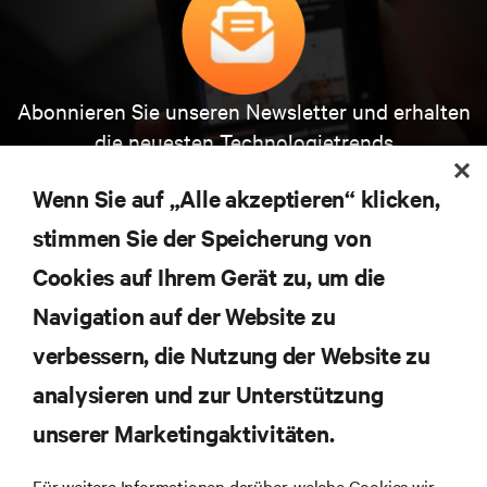
Abonnieren Sie unseren Newsletter und erhalten
die neuesten Technologietrends
Erhalten Sie regelmäßig Updates zu den wichtigsten
Themen der Branche, mit aktuellen Diskussionen
Wenn Sie auf „Alle akzeptieren“ klicken,
und Einblicken von Experten in das
stimmen Sie der Speicherung von
Rechenzentrums- und Infrastrukturmanagement.
Cookies auf Ihrem Gerät zu, um die
JETZT ANMELDEN
Navigation auf der Website zu
verbessern, die Nutzung der Website zu
RESSOURCEN
analysieren und zur Unterstützung
unserer Marketingaktivitäten.
SUPPORT
Für weitere Informationen darüber, welche Cookies wir