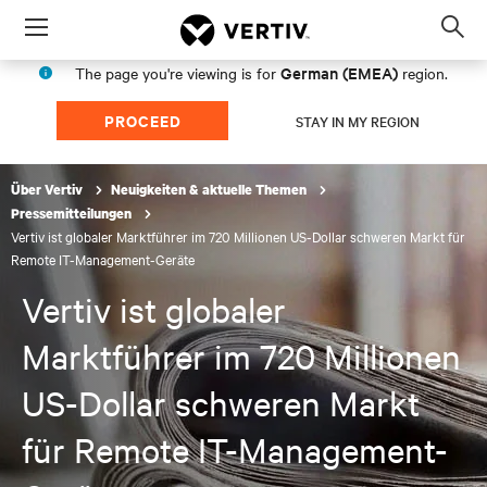
Menu
Op
sea
German (EMEA)
The page you're viewing is for
region.
mod
PROCEED
STAY IN MY REGION
Über Vertiv
Neuigkeiten & aktuelle Themen
Pressemitteilungen
Vertiv ist globaler Marktführer im 720 Millionen US-Dollar schweren Markt für
Remote IT-Management-Geräte
Vertiv ist globaler
Marktführer im 720 Millionen
US-Dollar schweren Markt
für Remote IT-Management-