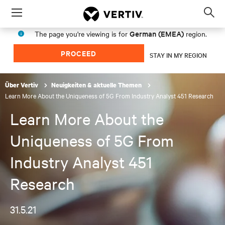
Menu
Op
sea
German (EMEA)
The page you're viewing is for
region.
mod
PROCEED
STAY IN MY REGION
Über Vertiv
Neuigkeiten & aktuelle Themen
Learn More About the Uniqueness of 5G From Industry Analyst 451 Research
Learn More About the
Uniqueness of 5G From
Industry Analyst 451
Research
31.5.21