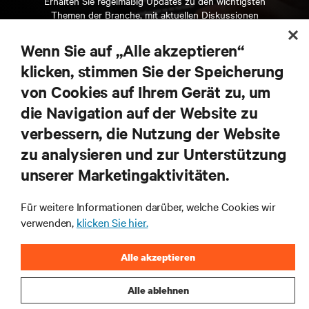
Erhalten Sie regelmäßig Updates zu den wichtigsten
Themen der Branche, mit aktuellen Diskussionen
und Einblicken von Experten in das
Rechenzentrums- und Infrastrukturmanagement.
Wenn Sie auf „Alle akzeptieren“
klicken, stimmen Sie der Speicherung
JETZT ANMELDEN
von Cookies auf Ihrem Gerät zu, um
die Navigation auf der Website zu
RESSOURCEN
verbessern, die Nutzung der Website
zu analysieren und zur Unterstützung
SUPPORT
unserer Marketingaktivitäten.
UNTERNEHMEN
Für weitere Informationen darüber, welche Cookies wir
verwenden,
klicken Sie hier.
Alle akzeptieren
Alle ablehnen
BLEIBEN SIE MIT UNS IN KONTAKT