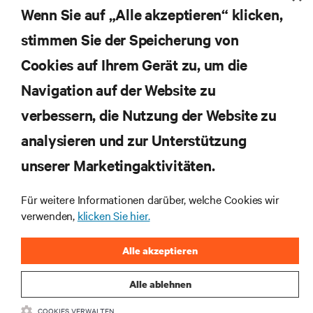
Themen der Branche, mit aktuellen Diskussionen
Wenn Sie auf „Alle akzeptieren“ klicken,
und Einblicken von Experten in das
stimmen Sie der Speicherung von
Rechenzentrums- und Infrastrukturmanagement.
Cookies auf Ihrem Gerät zu, um die
JETZT ANMELDEN
Navigation auf der Website zu
verbessern, die Nutzung der Website zu
RESSOURCEN
analysieren und zur Unterstützung
SUPPORT
unserer Marketingaktivitäten.
Für weitere Informationen darüber, welche Cookies wir
UNTERNEHMEN
verwenden,
klicken Sie hier.
Alle akzeptieren
Alle ablehnen
BLEIBEN SIE MIT UNS IN KONTAKT
COOKIES VERWALTEN