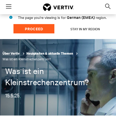
Menu
Op
sea
German (EMEA)
The page you're viewing is for
region.
mod
PROCEED
STAY IN MY REGION
Über Vertiv
Neuigkeiten & aktuelle Themen
Was ist ein Kleinstrechenzentrum?
Was ist ein
Kleinstrechenzentrum?
15.5.25