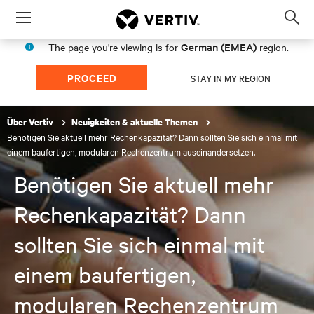
Menu
Op
sea
German (EMEA)
The page you're viewing is for
region.
mod
PROCEED
STAY IN MY REGION
Über Vertiv
Neuigkeiten & aktuelle Themen
Benötigen Sie aktuell mehr Rechenkapazität? Dann sollten Sie sich einmal mit
einem baufertigen, modularen Rechenzentrum auseinandersetzen.
Benötigen Sie aktuell mehr
Rechenkapazität? Dann
sollten Sie sich einmal mit
einem baufertigen,
modularen Rechenzentrum