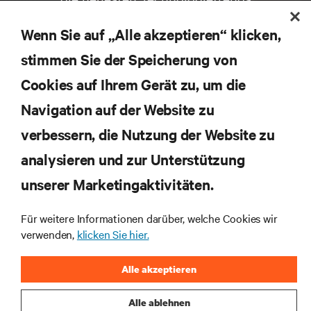
Erhalten Sie regelmäßig Updates zu den wichtigsten
Themen der Branche, mit aktuellen Diskussionen
Wenn Sie auf „Alle akzeptieren“ klicken,
und Einblicken von Experten in das
stimmen Sie der Speicherung von
Rechenzentrums- und Infrastrukturmanagement.
Cookies auf Ihrem Gerät zu, um die
JETZT ANMELDEN
Navigation auf der Website zu
verbessern, die Nutzung der Website zu
RESSOURCEN
analysieren und zur Unterstützung
SUPPORT
unserer Marketingaktivitäten.
Für weitere Informationen darüber, welche Cookies wir
UNTERNEHMEN
verwenden,
klicken Sie hier.
Alle akzeptieren
Alle ablehnen
BLEIBEN SIE MIT UNS IN KONTAKT