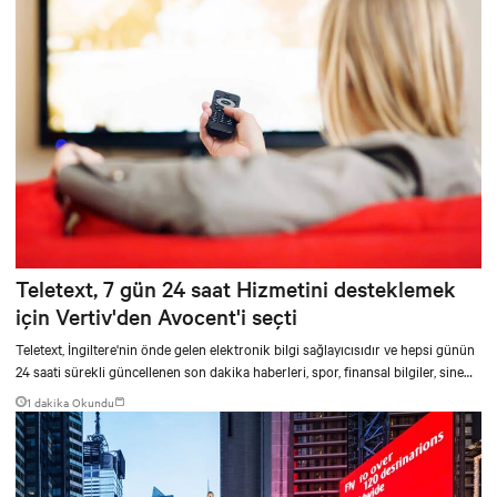
Teletext, 7 gün 24 saat Hizmetini desteklemek
için Vertiv'den Avocent'i seçti
Teletext, İngiltere'nin önde gelen elektronik bilgi sağlayıcısıdır ve hepsi günün
24 saati sürekli güncellenen son dakika haberleri, spor, finansal bilgiler, sinema
listeleri ve bilet satışlarını sunmaktadır. Hızlı büyümelerine tepki olarak,
1 dakika Okundu
Teletext iki ofisini birleştirdi ve Batı Londra’daki daha büyük tesislere taşındı.
Ofis konsolidasyonu, şirkete BT sistemlerini yönetme şeklini yeniden
düşünme ve genişleyen işiyle büyüyebilecek bir sistem kurma fırsatı verdi.