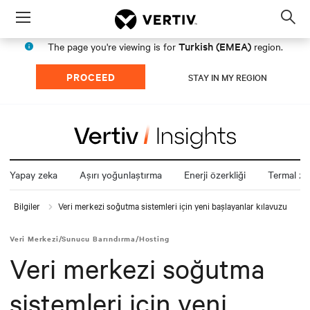
Menu
Op
sea
Turkish (EMEA)
The page you're viewing is for
region.
mod
PROCEED
STAY IN MY REGION
Yapay zeka
Aşırı yoğunlaştırma
Enerji özerkliği
Termal zin
Bilgiler
Veri merkezi soğutma sistemleri için yeni başlayanlar kılavuzu
Veri Merkezi/Sunucu Barındırma/Hosting
Veri merkezi soğutma
sistemleri için yeni