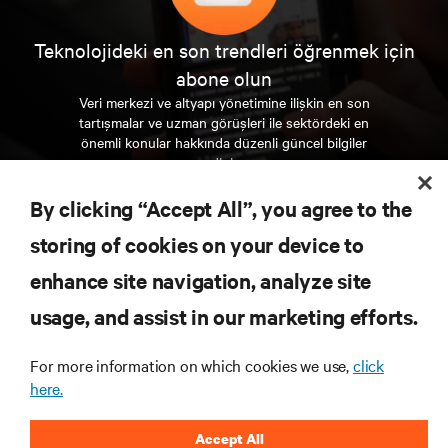
Teknolojideki en son trendleri öğrenmek için
abone olun
Veri merkezi ve altyapı yönetimine ilişkin en son
tartışmalar ve uzman görüşleri ile sektördeki en
önemli konular hakkında düzenli güncel bilgiler
edinin.
By clicking “Accept All”, you agree to the
ŞİMDİ KAYDOLUN
storing of cookies on your device to
enhance site navigation, analyze site
KAYNAKLAR
usage, and assist in our marketing efforts.
DESTEK
For more information on which cookies we use,
click
here.
KURUMSAL
Accept All