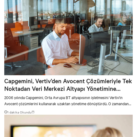
Capgemini, Vertiv’den Avocent Çözümleriyle Tek
Noktadan Veri Merkezi Altyapı Yönetimine
Güveniyor
2006 yılında Capgemini, Orta Avrupa BT altyapısının işletmesini Vertiv'in
Avocent çözümlerini kullanarak uzaktan yönetime dönüştürdü. O zamandan
beri, veri merkezi konumlarının sayısı ve veri merkezi planlamasının ve altyapı
1 dakika Okundu
yönetiminin karmaşıklığı arttı. BT servis sağlayıcısı, altyapı yönetimi için
Avocent Veri Merkezi Planlayıcısı'na güveniyor ve Veri Merkezi Altyapısı
Yönetimi (DCIM) için diğer Avocent çözümlerini kullanıyor.