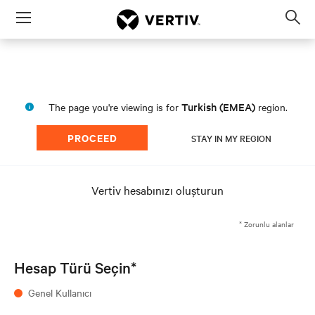
Menu
Op
sea
mod
Turkish (EMEA)
The page you're viewing is for
region.
PROCEED
STAY IN MY REGION
Vertiv hesabınızı oluşturun
* Zorunlu alanlar
Hesap Türü Seçin*
Genel Kullanıcı