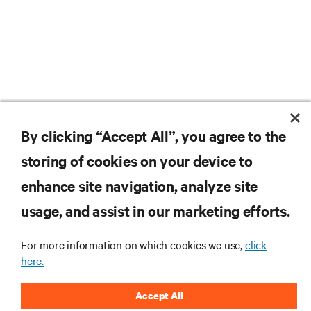
By clicking “Accept All”, you agree to the
storing of cookies on your device to
enhance site navigation, analyze site
usage, and assist in our marketing efforts.
For more information on which cookies we use,
click
Teknolojideki en son trendleri öğrenmek için
here.
abone olun
Veri merkezi ve altyapı yönetimine ilişkin en son
Accept All
tartışmalar ve uzman görüşleri ile sektördeki en