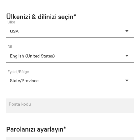
Ülkenizi & dilinizi seçin*
Ülke
Dil
Eyalet/Bölge
Posta kodu
Parolanızı ayarlayın*