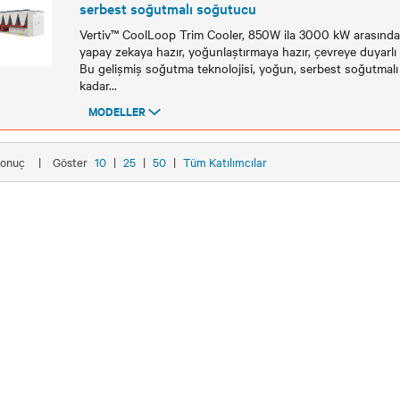
serbest soğutmalı soğutucu
Vertiv™ CoolLoop Trim Cooler, 850W ila 3000 kW arasında
yapay zekaya hazır, yoğunlaştırmaya hazır, çevreye duyar
Bu gelişmiş soğutma teknolojisi, yoğun, serbest soğutmalı
kadar
...
MODELLER
Modeller
 Sonuç
|
Göster
10
|
25
|
50
|
Tüm Katılımcılar