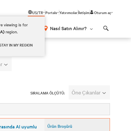
US/TR
Portals
Yatırımcılar
İletişim
Oturum aç
e viewing is for
Nasıl Satın Alınır?
EA)
region.
Search
STAY IN MY REGION
r
Öne Çıkanlar
SIRALAMA ÖLÇÜTÜ:
rasında AI uyumlu
Ürün Broşürü