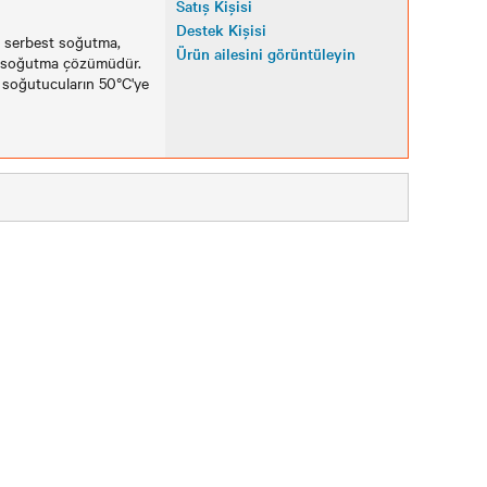
Satış Kişisi
Destek Kişisi
 serbest soğutma,
Ürün ailesini görüntüleyin
lı soğutma çözümüdür.
 soğutucuların 50°C'ye