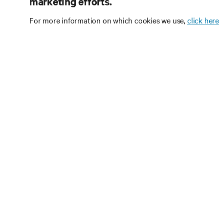
marketing efforts.
For more information on which cookies we use,
click here
Teknoloji
olun
Veri merkezi ve altyap
sektördeki en önemli 