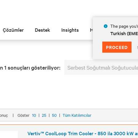
The page you'r
Çözümler
Destek
Insights
Hakkında
Turkish (EM
PROCEED
n 1 sonuçları gösteriliyor:
Serbest Soğutmalı Soğutucula
 Sonuç
|
Göster
10
|
25
|
50
|
Tüm Katılımcılar
Vertiv™ CoolLoop Trim Cooler - 850 ila 3000 kW a