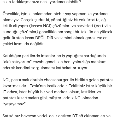
sizin farklılaşmanıza nasıl yardımcı olabilir?
Öncelikle, işinizi anlamadan hiçbir şey yapmanıza yardımcı
olamayız. Gerçek şudur ki, yönettiğiniz birçok fırsatta, ağ
kritik altyapısı (kısaca NCI) çözümleri ve servisleri (Vertiv’in
sunduğu çözümler) genellikle herhangi bir teklifin en yüksek
gelir üreten kısmı DEĞİLDİR ve samimi olmak gerekirse en
çekici kısmı da değildir.
Katıldığım partilerde insanlar ne iş yaptığımı sorduğunda
“akü satıyorum” cevabı genellikle beni yalnızlığa mahkum
ederek kendimi sorgulamamı katbekat artırıyor.
NCI, pastırmalı double cheeseburger ile birlikte gelen patates
kızartmasıdır… Tesla’nın lastikleridir. Teklifiniz ister küçük bir
IT odası, ister büyük bir veri merkezi olsun, lastikler ve
patates kızartmaları gibi, müşterileriniz NCI olmadan
“yaşayamaz”.
Sattığınız heyecan verici, gelir getiren BT ağ ekipmanları ve