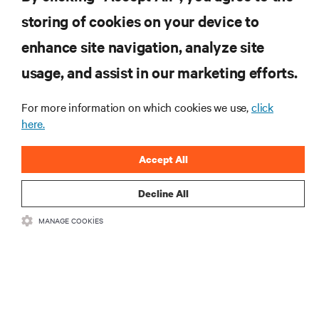
storing of cookies on your device to
enhance site navigation, analyze site
KAYNAKLAR
usage, and assist in our marketing efforts.
DESTEK
For more information on which cookies we use,
click
here.
KURUMSAL
Accept All
Decline All
MANAGE COOKIES
BIZIMLE ILETIŞIME GEÇIN
Insta
•
•
Kullanım Şartları
Veri Gizliliği ve Çerez Politikası
Erişilebilirlik Beyanı
©
2026 Vertiv Group Corp. Tüm hakları saklıdır.