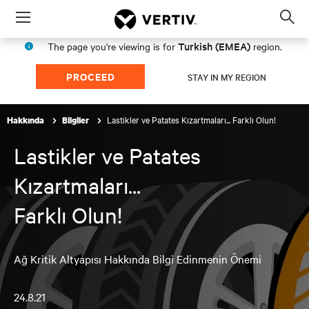
Menu
Op
sea
Turkish (EMEA)
The page you're viewing is for
region.
mod
PROCEED
STAY IN MY REGION
Lastikler ve Patates Kızartmaları... Farklı Olun!
Hakkında
Bilgiler
Lastikler ve Patates
Kızartmaları...
Farklı Olun!
Ağ Kritik Altyapısı Hakkında Bilgi Edinmenin Önemi
24.8.21