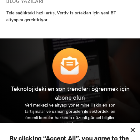
BLOG YAZILARI
Tele sağlıktaki hızlı artış, Vertiv iş ortakları için yeni BT
altyapısı gerektiriyor
Teknolojideki en son trendleri öğrenmek için
abone olun
Veri merkezi ve altyapı yönetimine ilişkin en son
tartışmalar ve uzman görüşleri ile sektördeki en
önemli konular hakkında düzenli güncel bilgiler
edinin.
By clicking “Accept All”, you agree to the
ŞİMDİ KAYDOLUN