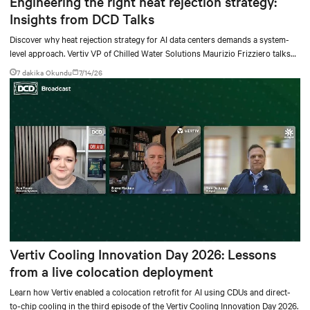
Engineering the right heat rejection strategy:
Insights from DCD Talks
Discover why heat rejection strategy for AI data centers demands a system-
level approach. Vertiv VP of Chilled Water Solutions Maurizio Frizziero talks
about density, location, and water tradeoffs.
7 dakika Okundu
7/14/26
Vertiv Cooling Innovation Day 2026: Lessons
from a live colocation deployment
Learn how Vertiv enabled a colocation retrofit for AI using CDUs and direct-
to-chip cooling in the third episode of the Vertiv Cooling Innovation Day 2026.