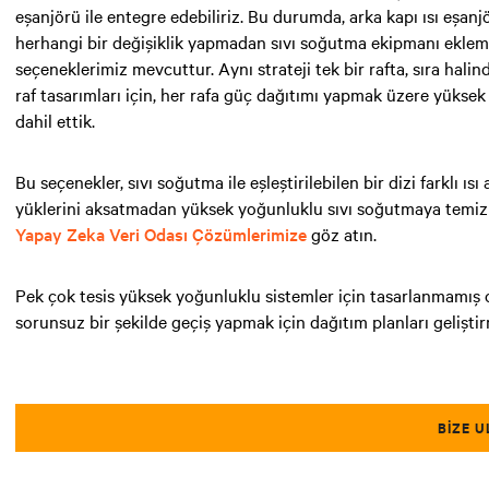
eşanjörü ile entegre edebiliriz. Bu durumda, arka kapı ısı eşanj
herhangi bir değişiklik yapmadan sıvı soğutma ekipmanı eklemek
seçeneklerimiz mevcuttur. Aynı strateji tek bir rafta, sıra hal
raf tasarımları için, her rafa güç dağıtımı yapmak üzere yüksek
dahil ettik.
Bu seçenekler, sıvı soğutma ile eşleştirilebilen bir dizi farklı ı
yüklerini aksatmadan yüksek yoğunluklu sıvı soğutmaya temiz ve
Yapay Zeka Veri Odası Çözümlerimize
göz atın.
Pek çok tesis yüksek yoğunluklu sistemler için tasarlanmamış 
sorunsuz bir şekilde geçiş yapmak için dağıtım planları geliş
BIZE U