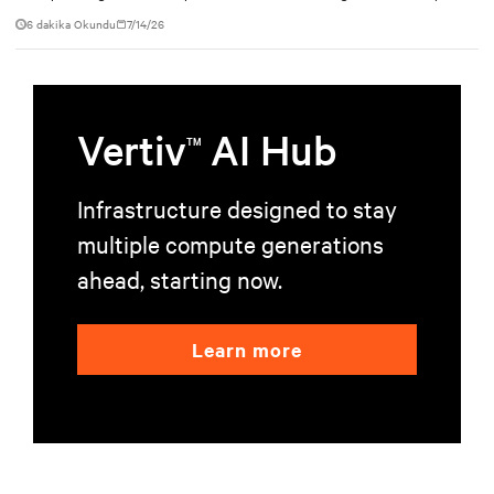
6 dakika Okundu
7/14/26
Vertiv
AI Hub
TM
Infrastructure designed to stay
multiple compute generations
ahead, starting now.
Learn more