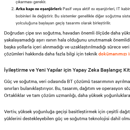
çıkarması gerekir.
Pasif veya aktif ısı eşanjörleri, IT kabin
Arka kapı ısı eşanjörleri:
bobinleri ile değiştirir. Bu sistemler genellikle diğer soğutma si
yolculuğuna başlayan geçiş tasarımı olarak birleştirilir.
Doğrudan çipe sıvı soğutma, havadan önemli ölçüde daha yüks
yakalayamadığı aşırı ısının hala olduğunu unutmamak önemlidir. 
başka yollarla içeri alınmadığı ve uzaklaştırılmadığı sürece ver
çözümleri hakkında daha fazla bilgi için teknik
dokümanımızı i
İyileştirme ve Yeni Yapılar için Yapay Zeka Başlangıç Kit
Güç ve soğutma, veri odasında BT çözümü tasarımının ayrılmaz b
sınırları bulanıklaştırıyor. Bu, tasarım, dağıtım ve operasyon
Ortaklıklar ve tam çözüm uzmanlığı, daha yüksek yoğunluklara so
Vertiv, yüksek yoğunluğa geçişi basitleştirmek için çeşitli da
yüklerini destekleyebilen güç ve soğutma teknolojisi dahil olmak