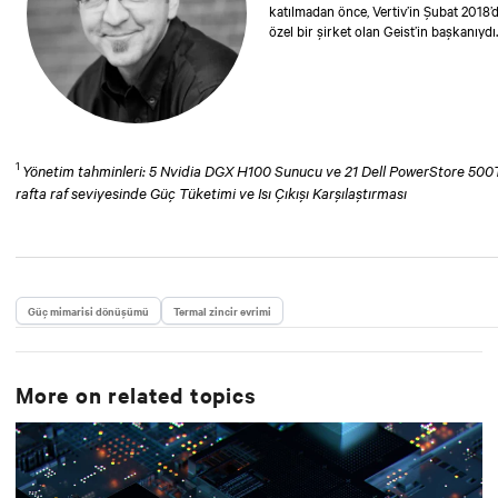
katılmadan önce, Vertiv’in Şubat 2018’d
özel bir şirket olan Geist’in başkanı
direktör ve başkan yardımcısı olarak da
kullanılmak üzere kabin güç dağıtımı ve
üretilmesine odaklanmıştır. Brad, Nebr
1
Yönetim tahminleri: 5 Nvidia DGX H100 Sunucu ve 21 Dell PowerStore 500T 
rafta raf seviyesinde Güç Tüketimi ve Isı Çıkışı Karşılaştırması
Güç mimarisi dönüşümü
Termal zincir evrimi
More on related topics