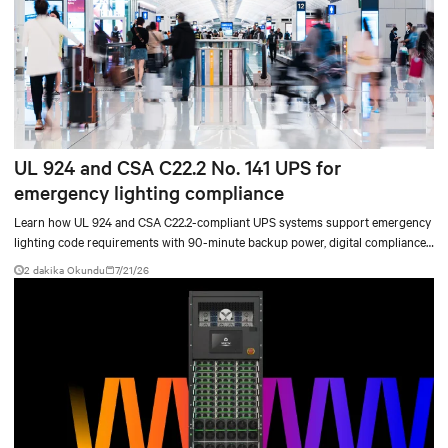
UL 924 and CSA C22.2 No. 141 UPS for
emergency lighting compliance
Learn how UL 924 and CSA C22.2-compliant UPS systems support emergency
lighting code requirements with 90-minute backup power, digital compliance
logging, and centralized monitoring for life safety applications.
2 dakika Okundu
7/21/26