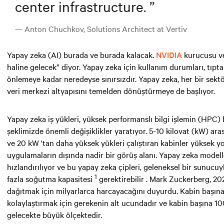
center infrastructure.
”
— Anton Chuchkov, Solutions Architect at Vertiv
Yapay zeka (AI)
burada ve burada kalacak.
NVIDIA
kurucusu ve
haline gelecek” diyor. Yapay zeka için kullanım durumları, tıpt
önlemeye kadar neredeyse sınırsızdır. Yapay zeka, her bir sek
veri merkezi altyapısını temelden dönüştürmeye de başlıyor.
Yapay zeka iş yükleri, yüksek performanslı bilgi işlemin (HPC) 
şeklimizde önemli
değişiklikler yaratıyor.
5-10 kilovat (kW)
aras
ve
20 kW
'tan daha yüksek yükleri çalıştıran kabinler yüksek yo
uygulamaların dışında nadir bir görüş alanı. Yapay zeka modelle
hızlandırılıyor ve bu yapay zeka çipleri, geleneksel bir sunucu
1
fazla soğutma kapasitesi
gerektirebilir
. Mark Zuckerberg, 202
dağıtmak için milyarlarca harcayacağını duyurdu. Kabin başın
kolaylaştırmak için gerekenin alt ucundadır ve kabin başına
10
gelecekte büyük ölçektedir.