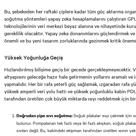
Bu, şebekeden her raftaki çiplere kadar tüm güç aktarma organl
soğutma yöntemleri yapay zeka hesaplamalarını çalıştıran GPU'
teknolojilerinin veri merkezi beyaz alanına ve nihayetinde kur
gereklilik olacaktır. Yapay zeka donanımlarını güçlendirmek v
önemli ve bu yeni tasarım zorluklarında gezinmek kritik öneme
Yüksek Yoğunluğa Geçiş
Hızlandırılmış bilişime geçiş bir gecede gerçekleşmeyecektir. 
altyapısını geleceğe hazır hale getirmenin yollarını aramalı ve 
yapmalıdır. Her bir rafa yeterli güç sağlamak, ızgaradan rafa yü
yüksek amperli veri yolu hattı ve yüksek yoğunluklu kabin PDU'l
tarafından üretilen çok büyük miktarda ısıyı reddetmek için bir
Soğuk plakalar ısıyı çekmek için ı
Doğrudan çipe sıvı soğutma:
bulunur. Pompalanan tek fazlı veya iki fazlı akışkan, soğuk plakad
sıvıları değil. Bu, kabindeki ekipman tarafından üretilen ısının y