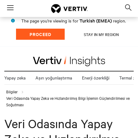
Menu
Op
sea
Turkish (EMEA)
The page you're viewing is for
region.
mod
PROCEED
STAY IN MY REGION
Yapay zeka
Aşırı yoğunlaştırma
Enerji özerkliği
Termal zin
Bilgiler
Veri Odasında Yapay Zeka ve Hızlandırılmış Bilgi İşlemin Güçlendirilmesi ve
Soğutması
Veri Odasında Yapay