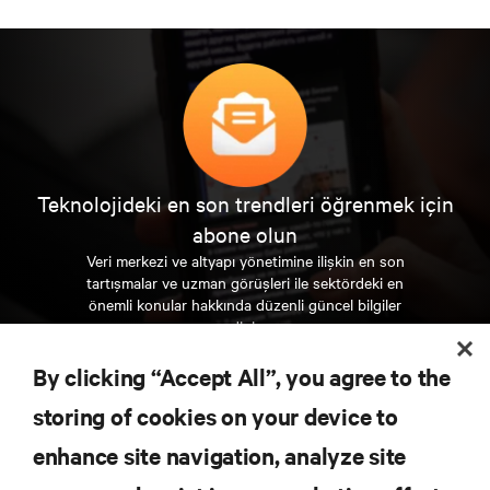
Teknolojideki en son trendleri öğrenmek için
abone olun
Veri merkezi ve altyapı yönetimine ilişkin en son
tartışmalar ve uzman görüşleri ile sektördeki en
önemli konular hakkında düzenli güncel bilgiler
edinin.
By clicking “Accept All”, you agree to the
ŞİMDİ KAYDOLUN
storing of cookies on your device to
enhance site navigation, analyze site
KAYNAKLAR