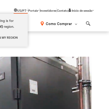
US/PT
Portais
Investidores
Contato
Início de sessão
ing is for
Como Comprar
M)
region.
Search
N MY REGION