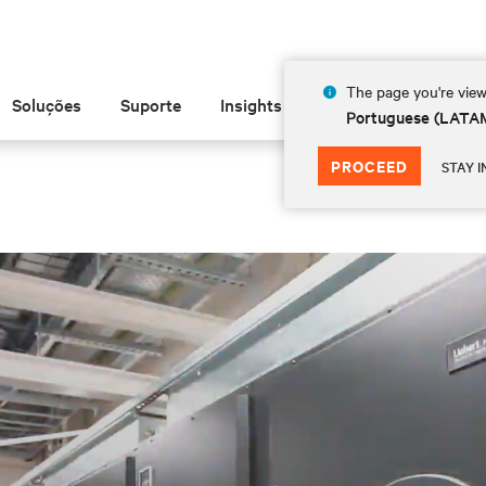
The page you're view
Soluções
Suporte
Insights
Sobre
Portuguese (LATA
PROCEED
STAY I