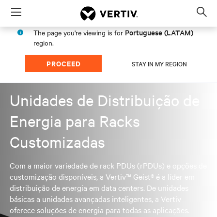
Menu
Op
sea
Portuguese (LATAM)
The page you're viewing is for
mod
region.
PROCEED
STAY IN MY REGION
Unidades de Distribuição de
Energia para Racks
Customizadas
Com a maior variedade de rack PDUs (rPDUs) e opções de
customização disponíveis, a Vertiv™ Geist® é a líder em
distribuição de energia em data centers. De unidades
básicas a unidades avançadas inteligentes, a Vertiv
oferece soluções de energia para todas as aplicações.