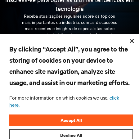
tecnologia
Receba atualizações regulares sobre os tópicos
mais importantes da indústria, com as discussões
mais recentes e insights de especialistas sobre
gerenciamento de infraestrutura e de data center.
By clicking “Accept All”, you agree to the
INSCREVA-SE AGORA
storing of cookies on your device to
enhance site navigation, analyze site
RECURSOS
usage, and assist in our marketing efforts.
SUPORTE
For more information on which cookies we use,
click
here.
CORPORATIVO
Accept All
Decline All