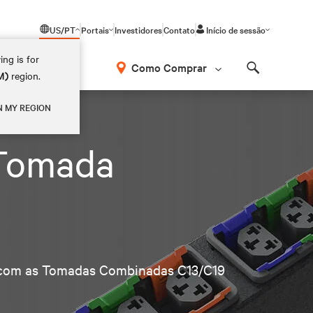
US/PT
Portais
Investidores
Contato
Início de sessão
ing is for
Como Comprar
M)
region.
Search
N MY REGION
 Tomada
I com as Tomadas Combinadas C13/C19