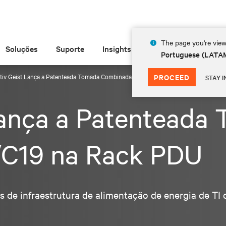
The page you're view
Soluções
Suporte
Insights
Sobre
Portuguese (LATA
rtiv Geist Lança a Patenteada Tomada Combinada C13/C19 na Rack PDU
PROCEED
STAY I
Lança a Patenteada
C19 na Rack PDU
 de infraestrutura de alimentação de energia de T