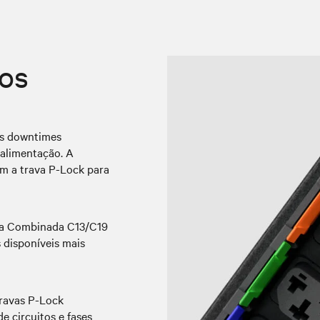
ios
os downtimes
 alimentação. A
 a trava P-Lock para
da Combinada C13/C19
disponíveis mais
travas P-Lock
e circuitos e fases