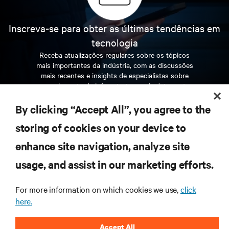
Inscreva-se para obter as últimas tendências em
tecnologia
Receba atualizações regulares sobre os tópicos
mais importantes da indústria, com as discussões
mais recentes e insights de especialistas sobre
gerenciamento de infraestrutura e de data center.
By clicking “Accept All”, you agree to the
INSCREVA-SE AGORA
storing of cookies on your device to
enhance site navigation, analyze site
RECURSOS
usage, and assist in our marketing efforts.
SUPORTE
For more information on which cookies we use,
click
here.
CORPORATIVO
Accept All