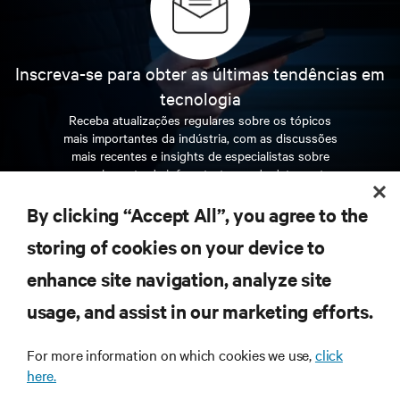
Inscreva-se para obter as últimas tendências em
tecnologia
Receba atualizações regulares sobre os tópicos
mais importantes da indústria, com as discussões
mais recentes e insights de especialistas sobre
gerenciamento de infraestrutura e de data center.
By clicking “Accept All”, you agree to the
INSCREVA-SE AGORA
storing of cookies on your device to
enhance site navigation, analyze site
RECURSOS
usage, and assist in our marketing efforts.
SUPORTE
For more information on which cookies we use,
click
here.
CORPORATIVO