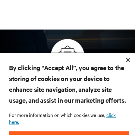
By clicking “Accept All”, you agree to the
Inscreva-se para obter as últimas tendências em
storing of cookies on your device to
tecnologia
enhance site navigation, analyze site
Receba atualizações regulares sobre os tópicos
usage, and assist in our marketing efforts.
mais importantes da indústria, com as discussões
mais recentes e insights de especialistas sobre
gerenciamento de infraestrutura e de data center.
For more information on which cookies we use,
click
here.
INSCREVA-SE AGORA