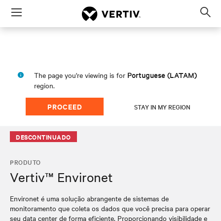
Menu
Op
sea
mod
Portuguese (LATAM)
The page you're viewing is for
region.
PROCEED
STAY IN MY REGION
DESCONTINUADO
PRODUTO
Vertiv™ Environet
Environet é uma solução abrangente de sistemas de
monitoramento que coleta os dados que você precisa para operar
seu data center de forma eficiente. Proporcionando visibilidade e