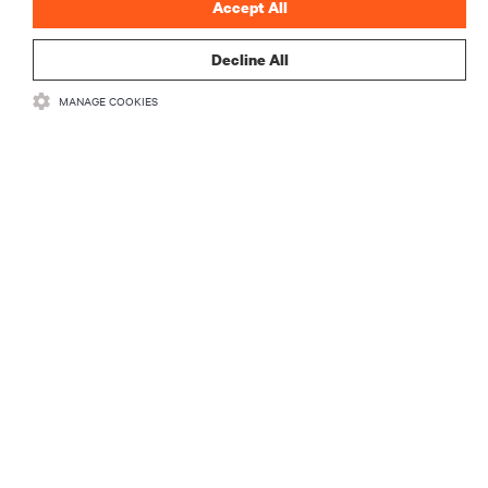
Accept All
Decline All
MANAGE COOKIES
RECURSOS
SUPORTE
CORPORATIVO
CONECTE-SE CONOSCO