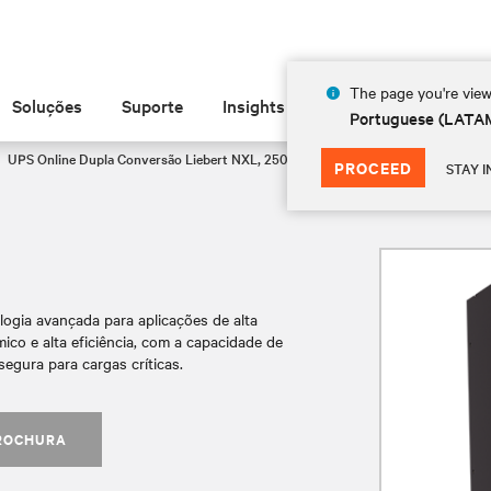
The page you're view
Soluções
Suporte
Insights
Sobre
Portuguese (LATA
UPS Online Dupla Conversão Liebert NXL, 250 - 1100kVA
NXL 625 kVA
PROCEED
STAY I
ogia avançada para aplicações de alta
co e alta eficiência, com a capacidade de
egura para cargas críticas.
ROCHURA