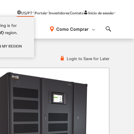
US/PT
Portais
Investidores
Contato
Início de sessão
ing is for
Como Comprar
M)
region.
Search
N MY REGION
Login to Save for Later