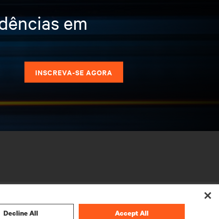
ndências em
s
INSCREVA-SE AGORA
Decline All
Accept All