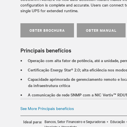
configuration is complete and accurate. Users can connect to
single UPS for extended runtime.
OBTER BROCHURA
OBTER MANUAL
Principais benefícios
Operação com alta fator de potência, até a unidade, p
Certificação Energy Star® 2.0; alta eficiência nos mod
Capacidade aprimorada de gerenciamento remoto e loca
da infraestrutura crítica
A comunicação de rede SNMP com a NIC Vertiv™ RDU101
instaladas na fábrica nas unidades de 5-20kVA) simplif
See More Principais benefícios
Detecção automática dos gabinetes externos de bateria 
Ideal para:
Bancos, Setor Financeiro e Seguradoras
Educação
Varejista e Atacadista