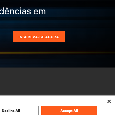
ndências em
s
INSCREVA-SE AGORA
Decline All
Accept All