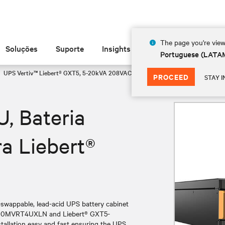
The page you're view
Soluções
Suporte
Insights
Sobre
Portuguese (LATA
UPS Vertiv™ Liebert® GXT5, 5-20kVA 208VAC
GXT5-EBC144VRT2U, Bateria E
PROCEED
STAY I
 Bateria
ra Liebert®
swappable, lead-acid UPS battery cabinet
5000MVRT4UXLN and Liebert® GXT5-
allation easy and fast ensuring the UPS