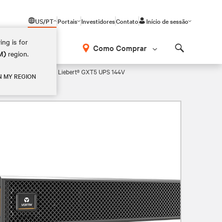
US/PT
Portais
Investidores
Contato
Início de sessão
ing is for
Como Comprar
M)
region.
Search
xterna Liebert® para Liebert® GXT5 UPS 144V
N MY REGION