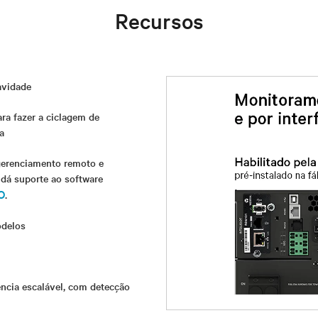
Recursos
avidade
ra fazer a ciclagem de
a
gerenciamento remoto e
 dá suporte ao software
O
.
odelos
ência escalável, com detecção