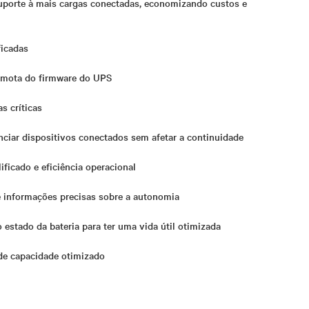
suporte à mais cargas conectadas, economizando custos e
ficadas
emota do firmware do UPS
s críticas
nciar dispositivos conectados sem afetar a continuidade
ficado e eficiência operacional
 informações precisas sobre a autonomia
 estado da bateria para ter uma vida útil otimizada
de capacidade otimizado