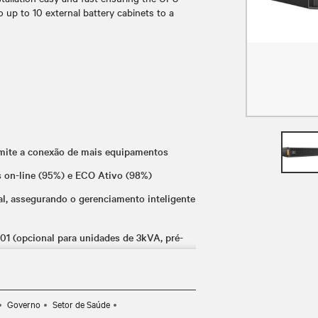
 up to 10 external battery cabinets to a
ermite a conexão de mais equipamentos
os on-line (95%) e ECO Ativo (98%)
l, assegurando o gerenciamento inteligente
 (opcional para unidades de 3kVA, pré-
ica a instalação e a manutenção
possibilitando a potência escalável
Governo
Setor de Saúde