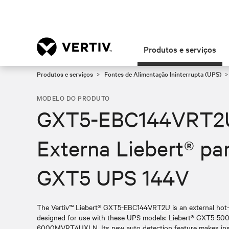
Produtos e serviços
Produtos e serviços
Fontes de Alimentação Ininterrupta (UPS)
MODELO DO PRODUTO
GXT5-EBC144VRT2U,
Externa Liebert® pa
GXT5 UPS 144V
The Vertiv™ Liebert® GXT5-EBC144VRT2U is an external hot-
designed for use with these UPS models: Liebert® GXT5-
6000MVRT4UXLN. Its new auto detection feature makes inst