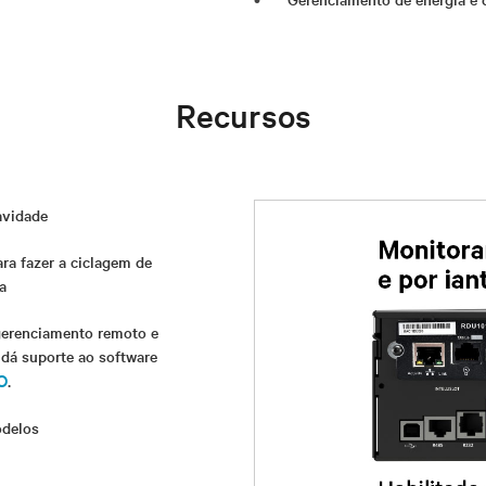
Recursos
avidade
ra fazer a ciclagem de
a
gerenciamento remoto e
 dá suporte ao software
O
.
odelos