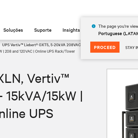
The page you're view
Soluções
Suporte
Insights
Sobre
Portuguese (LATA
UPS Vertiv™ Liebert® GXT5, 5-20kVA 208VAC
PROCEED
STAY I
| 208 and 120VAC | Online UPS Rack/Tower
LN, Vertiv™
- 15kVA/15kW |
nline UPS