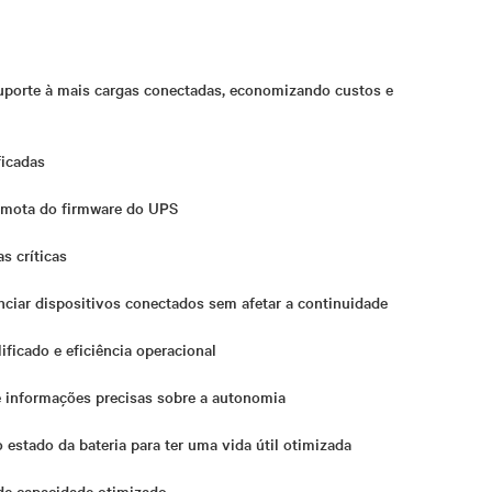
suporte à mais cargas conectadas, economizando custos e
ficadas
emota do firmware do UPS
s críticas
nciar dispositivos conectados sem afetar a continuidade
ficado e eficiência operacional
 informações precisas sobre a autonomia
 estado da bateria para ter uma vida útil otimizada
de capacidade otimizado