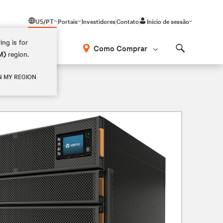
US/PT
Portais
Investidores
Contato
Início de sessão
ing is for
Como Comprar
M)
region.
Search
N MY REGION