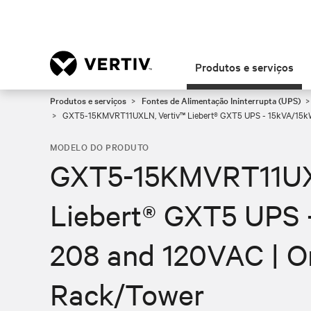
Produtos e serviços
Produtos e serviços
Fontes de Alimentação Ininterrupta (UPS)
GXT5-15KMVRT11UXLN, Vertiv™ Liebert® GXT5 UPS - 15kVA/15kW 
MODELO DO PRODUTO
GXT5-15KMVRT11UX
Liebert® GXT5 UPS 
208 and 120VAC | O
Rack/Tower