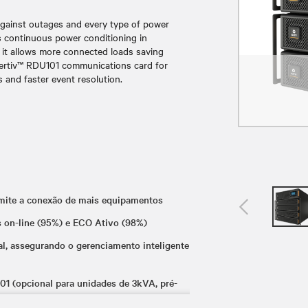
against outages and every type of power
s continuous power conditioning in
, it allows more connected loads saving
Vertiv™ RDU101 communications card for
and faster event resolution.
ermite a conexão de mais equipamentos
os on-line (95%) e ECO Ativo (98%)
l, assegurando o gerenciamento inteligente
 (opcional para unidades de 3kVA, pré-
ica a instalação e a manutenção