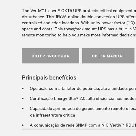
The Vertiv™ Liebert® GXT5 UPS protects critical equipment 
disturbance. This 15kVA online double conversion UPS offer
centralized and edge locations. With unity power factor (1.0)
space and costs. This tower/rack mount UPS has a built-in 
remote monitoring to help you make more informed decisions 
OBTER BROCHURA
OBTER MANUAL
Principais benefícios
Operação com alta fator de potência, até a unidade, p
Certificação Energy Star® 2.0; alta eficiência nos mod
Capacidade aprimorada de gerenciamento remoto e loca
da infraestrutura crítica
A comunicação de rede SNMP com a NIC Vertiv™ RDU101
instaladas na fábrica nas unidades de 5-20kVA) simplif