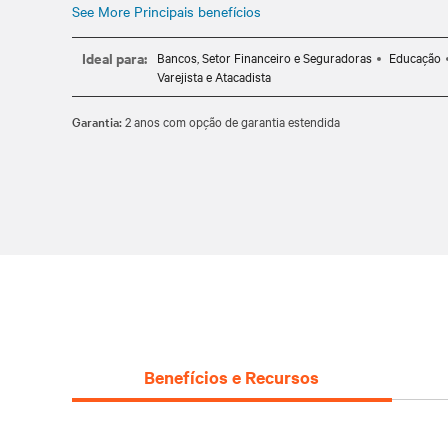
See More Principais benefícios
Detecção automática dos gabinetes externos de bateria 
Ideal para:
Bancos, Setor Financeiro e Seguradoras
Educação
Varejista e Atacadista
Garantia:
2 anos com opção de garantia estendida
Benefícios e Recursos