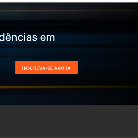
ndências em
s
INSCREVA-SE AGORA