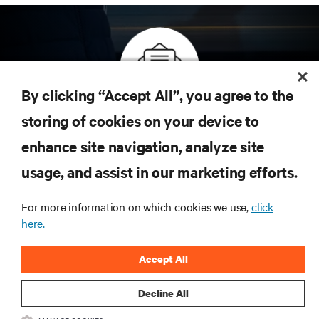
By clicking “Accept All”, you agree to the
Inscreva-se para obter as últimas tendências em
storing of cookies on your device to
tecnologia
enhance site navigation, analyze site
Receba atualizações regulares sobre os tópicos
usage, and assist in our marketing efforts.
mais importantes da indústria, com as discussões
mais recentes e insights de especialistas sobre
gerenciamento de infraestrutura e de data center.
For more information on which cookies we use,
click
here.
INSCREVA-SE AGORA
Accept All
Decline All