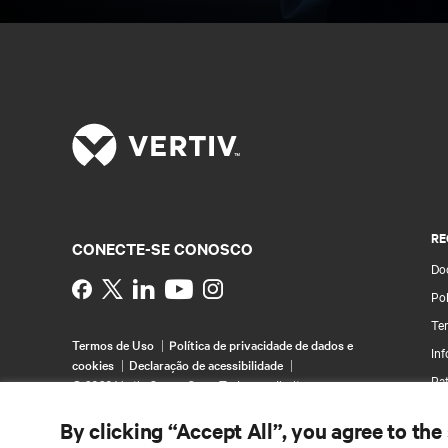
RE
CONECTE-SE CONOSCO
Do
Instagram
Pol
Te
Termos de Uso
Política de privacidade de dados e
In
cookies
Declaração de acessibilidade
Pa
©
2026 Vertiv Group Corp. Todos os direitos
reservados.
Map
By clicking “Accept All”, you agree to the