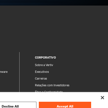
CORPORATIVO
Sobre a Vertiv
rmware
Executivos
Carreiras
Relações com Investidores
Ética e Conformidade
Política da Qualidade
Produto
Código de Conduta
Decline All
Accept All