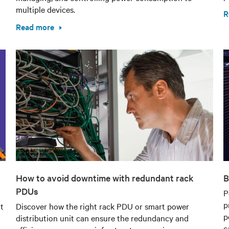
multiple devices.
R
Read more
How to avoid downtime with redundant rack
B
PDUs
P
p
t
Discover how the right rack PDU or smart power
p
distribution unit can ensure the redundancy and
c