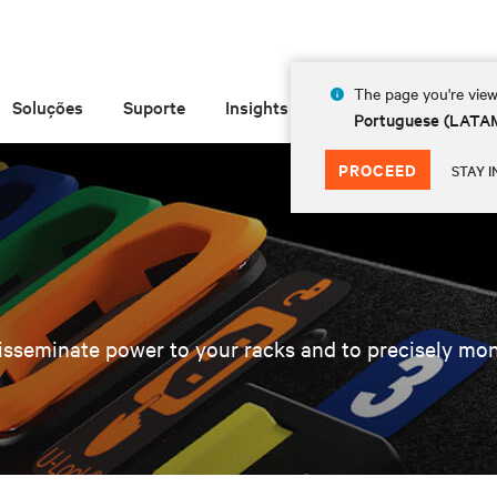
The page you're view
Soluções
Suporte
Insights
Sobre
Portuguese (LATA
PROCEED
STAY I
o disseminate power to your racks and to precisely m