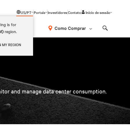
US/PT
Portais
Investidores
Contato
Início de sessão
ing is for
Como Comprar
M)
region.
Search
N MY REGION
onitor and manage data center consumption.