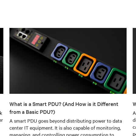
What is a Smart PDU? (And How is it Different
W
from a Basic PDU?)
nk
A
er
d
A smart PDU goes beyond distributing power to data
c
center IT equipment. It is also capable of monitoring,
p
managing, and controlling power consumption to