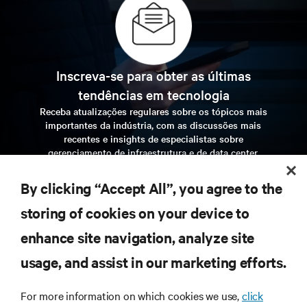
Inscreva-se para obter as últimas
tendências em tecnologia
Receba atualizações regulares sobre os tópicos mais
importantes da indústria, com as discussões mais
recentes e insights de especialistas sobre
gerenciamento de infraestrutura e de data center.
inscreva-se agora
By clicking “Accept All”, you agree to the
storing of cookies on your device to
enhance site navigation, analyze site
RECURSOS
usage, and assist in our marketing efforts.
SUPORTE
For more information on which cookies we use,
click