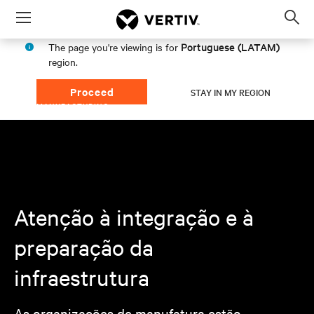
Menu
Op
sea
Portuguese (LATAM)
The page you're viewing is for
mod
region.
Proceed
STAY IN MY REGION
AI IN MANUFACTURING
Atenção à integração e à
preparação da
infraestrutura
As organizações de manufatura estão