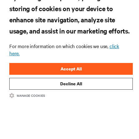
storing of cookies on your device to
enhance site navigation, analyze site
RECURSOS
usage, and assist in our marketing efforts.
For more information on which cookies we use,
click
SUPORTE
here.
CORPORATIVO
Accept All
Decline All
MANAGE COOKIES
CONECTE-SE CONOSCO
Insta
•
•
Termos de Uso
Política de privacidade de dados e cookies
Declaração