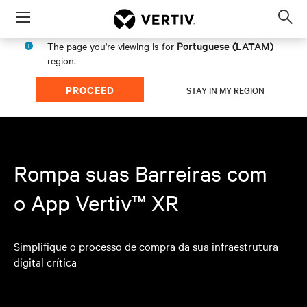
Menu
Op
sea
Portuguese (LATAM)
The page you're viewing is for
mod
region.
PROCEED
STAY IN MY REGION
Rompa suas Barreiras com
o App Vertiv™ XR
Simplifique o processo de compra da sua infraestrutura
digital crítica