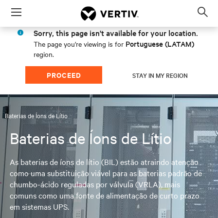
Menu
Op
sea
Sorry, this page isn't available for your location.
mod
Portuguese (LATAM)
The page you're viewing is for
region.
PROCEED
STAY IN MY REGION
Baterias de Íons de Lítio
Baterias de Íons de Lítio
As baterias de íons de lítio (BIL) estão atraindo atenção
como uma substituição viável para as baterias padrão de
chumbo-ácido reguladas por válvula (VRLA), mais
comuns como uma fonte de alimentação de curto prazo
em sistemas UPS.