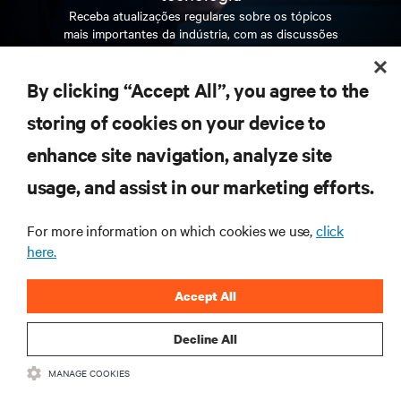
Receba atualizações regulares sobre os tópicos
mais importantes da indústria, com as discussões
mais recentes e insights de especialistas sobre
gerenciamento de infraestrutura e de data center.
By clicking “Accept All”, you agree to the
INSCREVA-SE AGORA
storing of cookies on your device to
enhance site navigation, analyze site
RECURSOS
usage, and assist in our marketing efforts.
For more information on which cookies we use,
click
SUPORTE
here.
CORPORATIVO
Accept All
Decline All
MANAGE COOKIES
CONECTE-SE CONOSCO