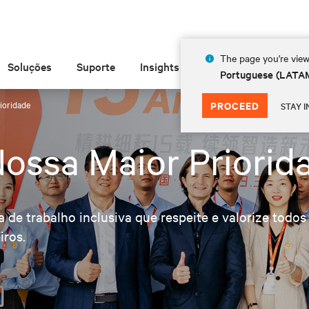
The page you're view
Soluções
Suporte
Insights
Sobre
Portuguese (LATA
ioridade
PROCEED
STAY I
ossa Maior Priorid
 de trabalho inclusiva que respeite e valorize todos
iros.