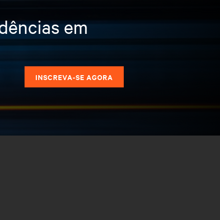
ndências em
s
INSCREVA-SE AGORA