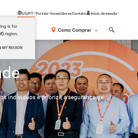
US/PT
Portais
Investidores
Contato
Início de sessão
ing is for
Como Comprar
M)
region.
Search
N MY REGION
ade
 os indivíduos e priorize a segurança de