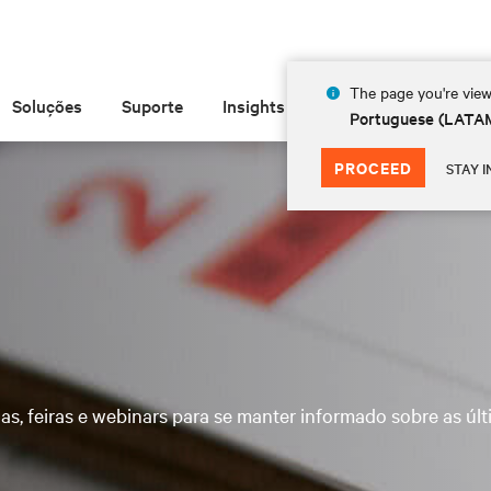
The page you're view
Soluções
Suporte
Insights
Sobre
Portuguese (LATA
PROCEED
STAY I
as, feiras e webinars para se manter informado sobre as úl