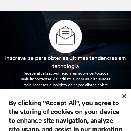
Inscreva-se para obter as últimas tendências em
tecnologia
Receba atualizações regulares sobre os tópicos
mais importantes da indústria, com as discussões
mais recentes e insights de especialistas sobre
gerenciamento de infraestrutura e de data center.
By clicking “Accept All”, you agree to
INSCREVA-SE AGORA
the storing of cookies on your device
to enhance site navigation, analyze
RECURSOS
site usage, and assist in our marketing