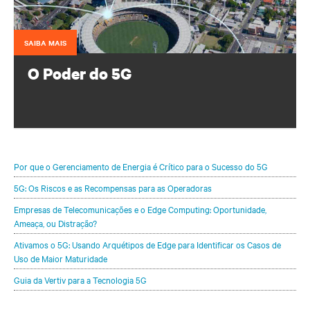
SAIBA MAIS
O Poder do 5G
Configure seu portfólio de infraestrutura para proteger e
otimizar suas implementações de 5G.
Por que o Gerenciamento de Energia é Crítico para o Sucesso do 5G
5G: Os Riscos e as Recompensas para as Operadoras
Empresas de Telecomunicações e o Edge Computing: Oportunidade,
Ameaça, ou Distração?
Ativamos o 5G: Usando Arquétipos de Edge para Identificar os Casos de
Uso de Maior Maturidade
Guia da Vertiv para a Tecnologia 5G