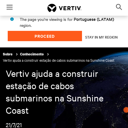
Menu
Op
sea
Portuguese (LATAM)
The page you're viewing is for
mod
region.
PROCEED
STAY IN MY REGION
Sobre
Conhecimento
Vertiv ajuda a construir estação de cabos submarinos na Sunshine Coast
Vertiv ajuda a construir
estação de cabos
submarinos na Sunshine
Coast
21/7/21