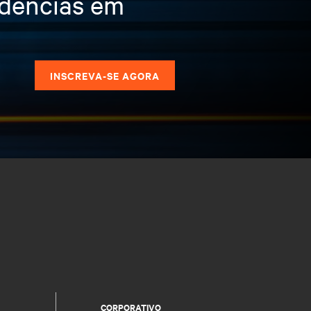
ndências em
s
INSCREVA-SE AGORA
CORPORATIVO