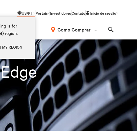
US/PT
Portais
Investidores
Contato
Início de sessão
ing is for
Como Comprar
M)
region.
Search
N MY REGION
 Edge